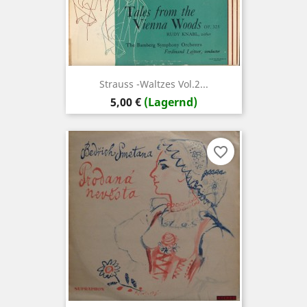
Strauss -Waltzes Vol.2...
Preis
5,00 €
(Lagernd)
favorite_border