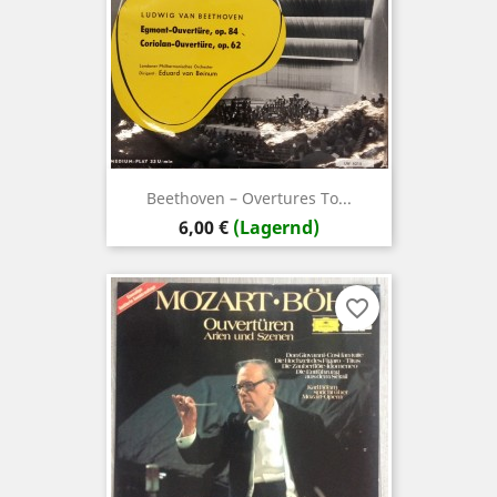
Beethoven ‎– Overtures To...
Preis
6,00 €
(Lagernd)
favorite_border