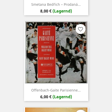
Smetana ‎Bedřich – Prodaná...
Preis
8,00 €
(Lagernd)
favorite_border
Offenbach-Gaite Parisienne...
Preis
6,00 €
(Lagernd)