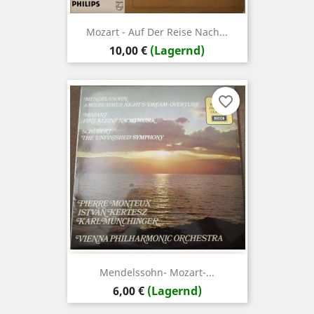
Mozart - Auf Der Reise Nach...
Preis
10,00 €
(Lagernd)
favorite_border
Mendelssohn- Mozart-...
Preis
6,00 €
(Lagernd)