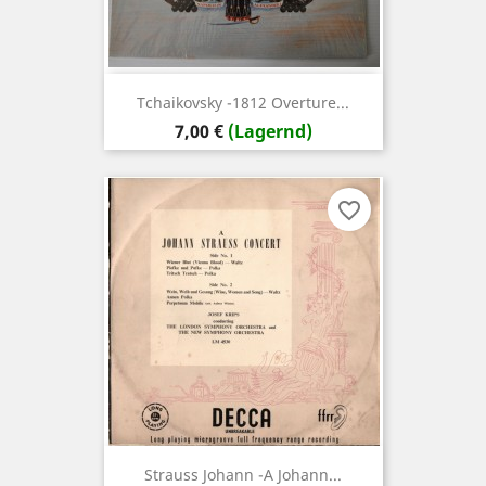
Tchaikovsky -1812 Overture...
Preis
7,00 €
(Lagernd)
favorite_border
Strauss Johann -A Johann...