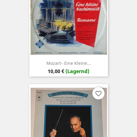
Mozart– Eine Kleine...
Preis
10,00 €
(Lagernd)
favorite_border