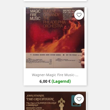
favorite_border
Wagner-Magic Fire Music-...
Preis
6,00 €
(Lagernd)
favorite_border