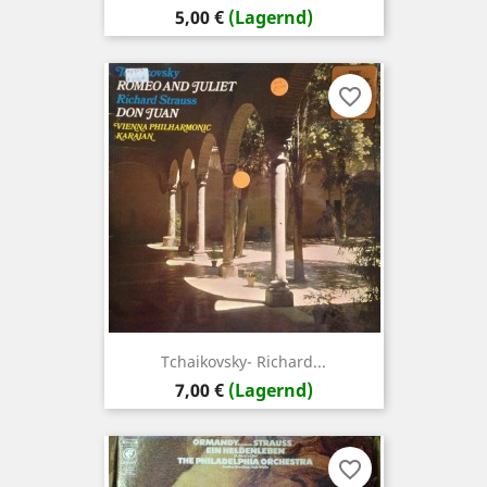
Preis
5,00 €
(Lagernd)
favorite_border
Tchaikovsky- Richard...
Preis
7,00 €
(Lagernd)
favorite_border