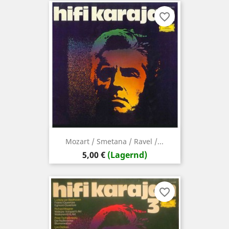
favorite_border
Mozart / Smetana / Ravel /...
Preis
5,00 €
(Lagernd)
favorite_border