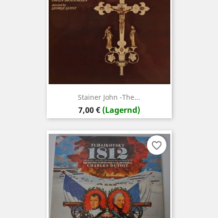
Stainer John -The...
Preis
7,00 €
(Lagernd)
favorite_border