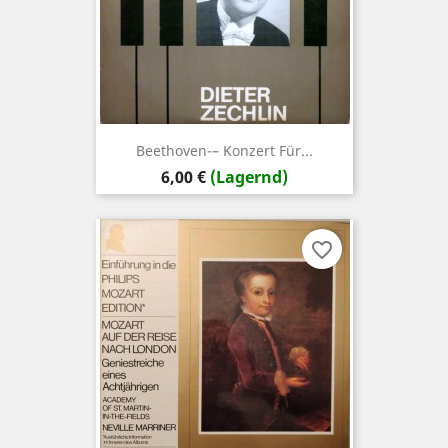
Beethoven-– Konzert Für...
Preis
6,00 €
(Lagernd)
favorite_border