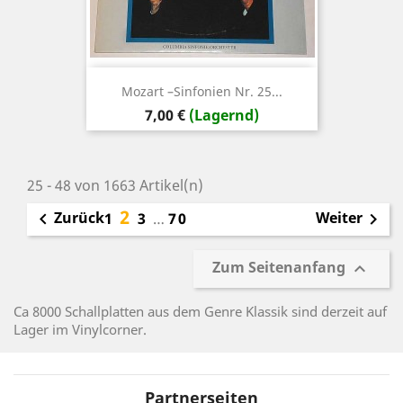
Mozart ‎–Sinfonien Nr. 25...
Preis
7,00 €
(Lagernd)
25 - 48 von 1663 Artikel(n)
2
Zurück
Weiter

1
3
…
70

Zum Seitenanfang

Ca 8000 Schallplatten aus dem Genre Klassik sind derzeit auf
Lager im Vinylcorner.
Partnerseiten