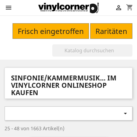
shopping_cart


Frisch eingetroffen
Raritäten
SINFONIE/KAMMERMUSIK... IM
VINYLCORNER ONLINESHOP
KAUFEN

25 - 48 von 1663 Artikel(n)