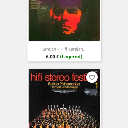
Karajan ‎– Hifi Karajan...
Preis
6,00 €
(Lagernd)
favorite_border