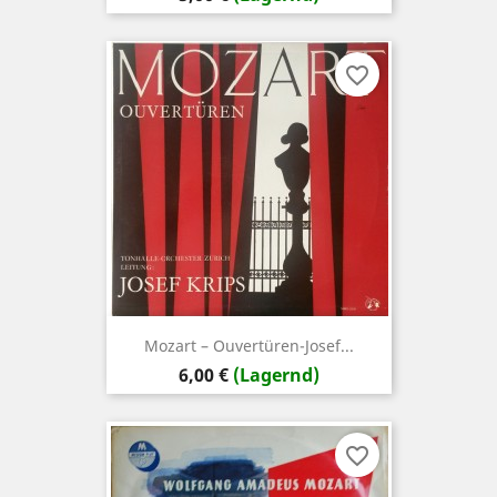
favorite_border
Mozart – Ouvertüren-Josef...
Preis
6,00 €
(Lagernd)
favorite_border