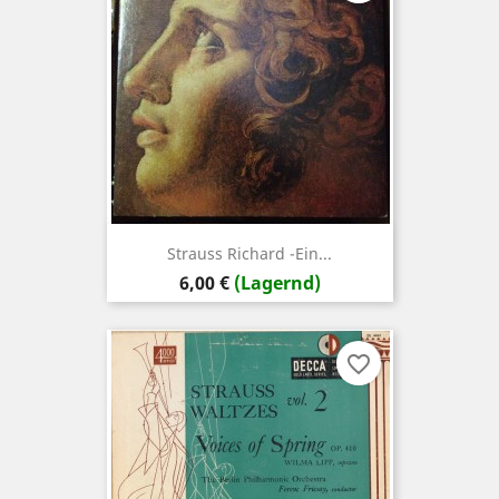
Strauss Richard -Ein...
Preis
6,00 €
(Lagernd)
favorite_border