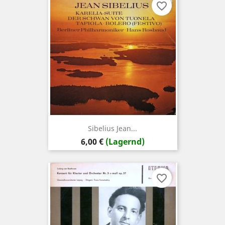
favorite_border
Sibelius Jean...
Preis
6,00 €
(Lagernd)
favorite_border