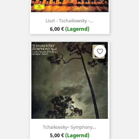
Liszt - Tschaikowsky -...
Preis
6,00 €
(Lagernd)
favorite_border
Tchaikovsky‎– Symphony...
Preis
5,00 €
(Lagernd)