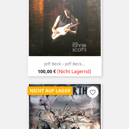
Jeff Beck – Jeff Beck...
Preis
100,00 €
(Nicht Lagernd)
NICHT AUF LAGER
favorite_border