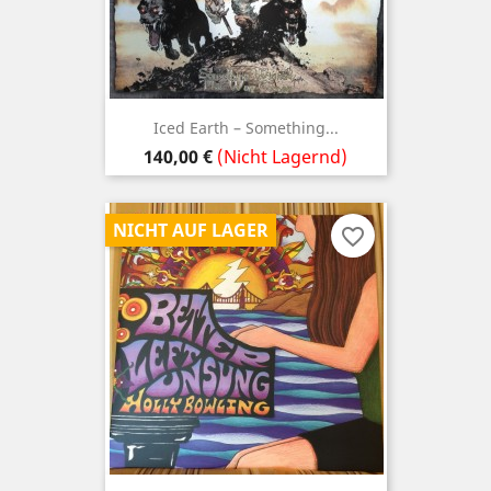
Iced Earth ‎– Something...
Preis
140,00 €
(Nicht Lagernd)
NICHT AUF LAGER
favorite_border