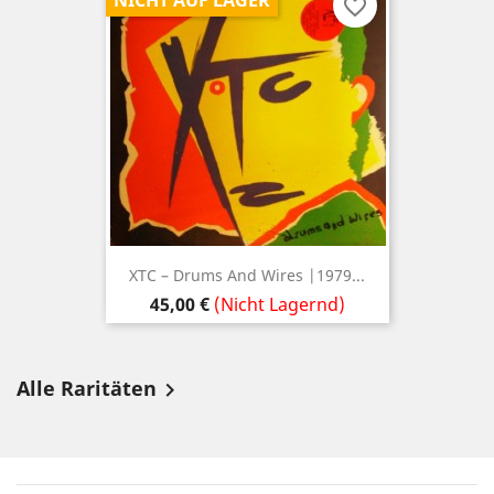
NICHT AUF LAGER
favorite_border
XTC – Drums And Wires |1979...
Preis
45,00 €
(Nicht Lagernd)
Alle Raritäten
