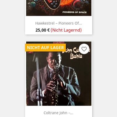
Hawkestrel – Pioneers Of...
Preis
25,00 €
(Nicht Lagernd)
NICHT AUF LAGER
favorite_border
Coltrane John ‎–...