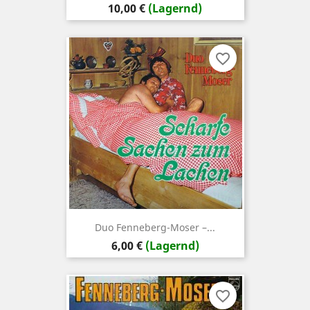
Preis
10,00 €
(Lagernd)
favorite_border
Duo Fenneberg-Moser –...
Preis
6,00 €
(Lagernd)
favorite_border