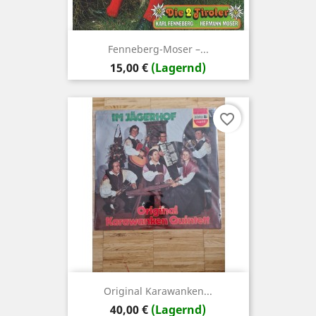
Fenneberg-Moser –...
Preis
15,00 €
(Lagernd)
favorite_border
Original Karawanken...
Preis
40,00 €
(Lagernd)