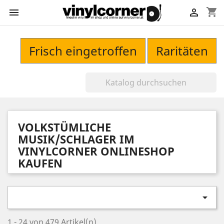
shopping_cart


Frisch eingetroffen
Raritäten
VOLKSTÜMLICHE
MUSIK/SCHLAGER IM
VINYLCORNER ONLINESHOP
KAUFEN

1 - 24 von 479 Artikel(n)