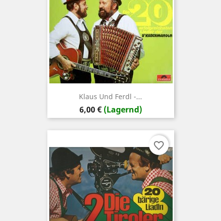
Klaus Und Ferdl -...
Preis
6,00 €
(Lagernd)
favorite_border