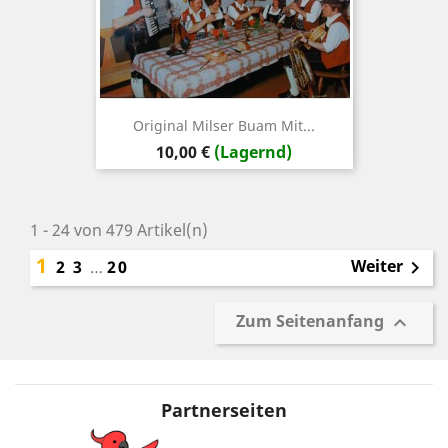
Original Milser Buam Mit...
Preis
10,00 €
(Lagernd)
1 - 24 von 479 Artikel(n)
1
Weiter
2
3
…
20

Zum Seitenanfang

Partnerseiten