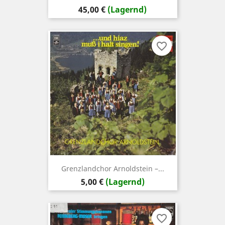
Preis
45,00 €
(Lagernd)
favorite_border
Grenzlandchor Arnoldstein –...
Preis
5,00 €
(Lagernd)
favorite_border