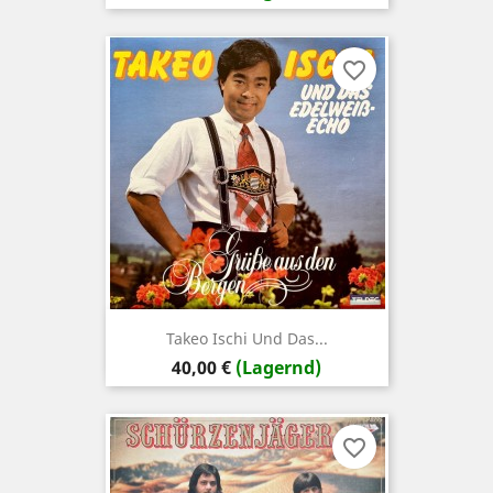
favorite_border
Takeo Ischi Und Das...
Preis
40,00 €
(Lagernd)
favorite_border