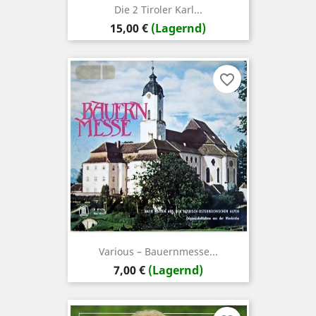
Die 2 Tiroler Karl...
Preis
15,00 €
(Lagernd)
favorite_border
Various ‎– Bauernmesse...
Preis
7,00 €
(Lagernd)