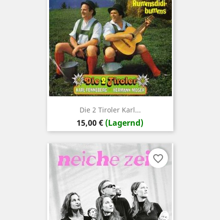
Die 2 Tiroler Karl...
Preis
15,00 €
(Lagernd)
favorite_border