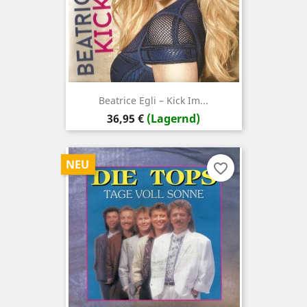
Beatrice Egli – Kick Im...
Preis
36,95 €
(Lagernd)
NEU
favorite_border