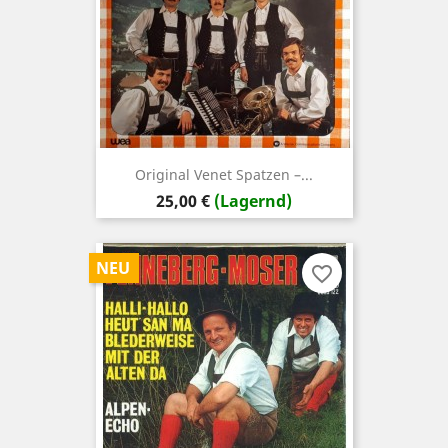
Original Venet Spatzen –...
Preis
25,00 €
(Lagernd)
NEU
favorite_border