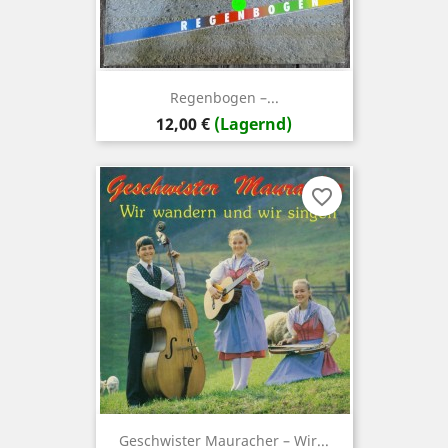
Regenbogen –...
Preis
12,00 €
(Lagernd)
favorite_border
Geschwister Mauracher – Wir...