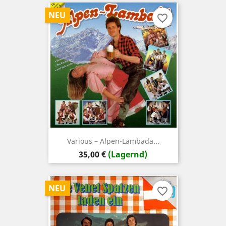
NEU
favorite_border
Various – Alpen-Lambada...
Preis
35,00 €
(Lagernd)
NEU
favorite_border