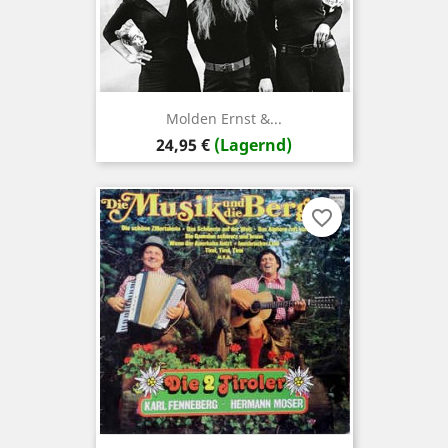
Molden Ernst &...
Preis
24,95 €
(Lagernd)
favorite_border