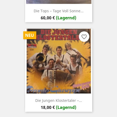
Die Tops – Tage Voll Sonne...
Preis
60,00 €
(Lagernd)
NEU
favorite_border
Die Jungen Klostertaler –...
Preis
18,00 €
(Lagernd)