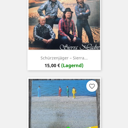
Schürzenjäger – Sierra...
Preis
15,00 €
(Lagernd)
favorite_border