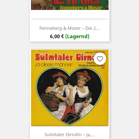
Fenneberg & Moser ‎– Die 2...
Preis
6,00 €
(Lagernd)
favorite_border
Sulmtaler Dirndln – Ja,...