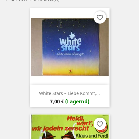
favorite_border
White Stars ‎– Liebe Kommt,...
Preis
7,00 €
(Lagernd)
favorite_border