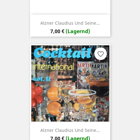
Alzner Claudius Und Seine...
Preis
7,00 €
(Lagernd)
favorite_border
Alzner Claudius Und Seine...
Preis
7,00 €
(Lagernd)