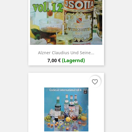
Alzner Claudius Und Seine...
Preis
7,00 €
(Lagernd)
favorite_border