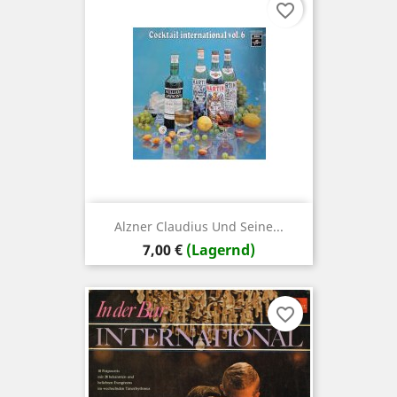
favorite_border
Alzner Claudius Und Seine...
Preis
7,00 €
(Lagernd)
favorite_border