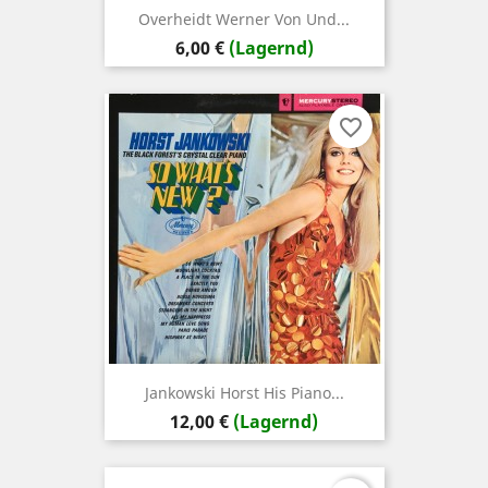
Overheidt Werner Von Und...
Preis
6,00 €
(Lagernd)
favorite_border
Jankowski Horst His Piano...
Preis
12,00 €
(Lagernd)