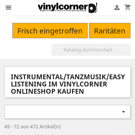
shopping_cart


Frisch eingetroffen
Raritäten
INSTRUMENTAL/TANZMUSIK/EASY
LISTENING IM VINYLCORNER
ONLINESHOP KAUFEN

49 - 72 von 472 Artikel(n)