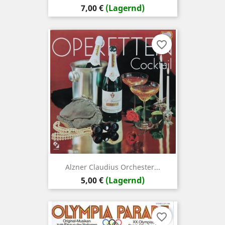
Preis
7,00 €
(Lagernd)
favorite_border
Alzner Claudius Orchester...
Preis
5,00 €
(Lagernd)
favorite_border