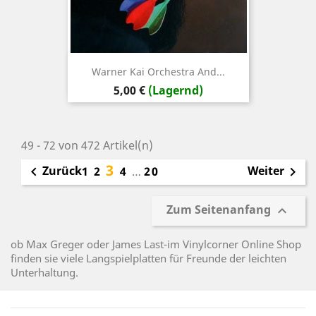
Warner Kai Orchestra And...
Preis
5,00 €
(Lagernd)
49 - 72 von 472 Artikel(n)
3
Zurück
Weiter

1
2
4
…
20

Zum Seitenanfang

ob Max Greger oder James Last-im Vinylcorner Online Shop
finden sie viele Langspielplatten für Freunde der leichten
Unterhaltung.