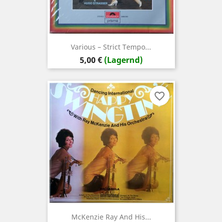
Various ‎– Strict Tempo...
Preis
5,00 €
(Lagernd)
favorite_border
McKenzie Ray And His...