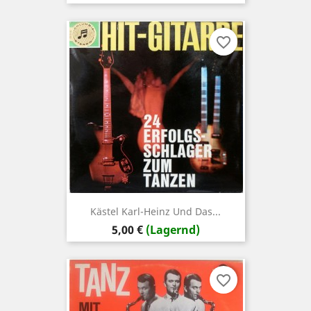
favorite_border
Kästel Karl-Heinz Und Das...
Preis
5,00 €
(Lagernd)
favorite_border