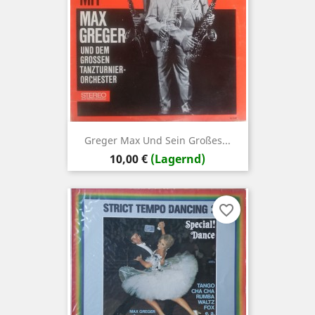
Greger Max Und Sein Großes...
Preis
10,00 €
(Lagernd)
favorite_border