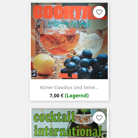
favorite_border
Alzner Claudius Und Seine...
Preis
7,00 €
(Lagernd)
favorite_border