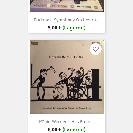
Budapest Symphony Orchestra...
Preis
5,00 €
(Lagernd)
favorite_border
König Werner ‎– Hits From...
Preis
6,00 €
(Lagernd)