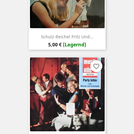
Schulz-Reichel Fritz Und...
Preis
5,00 €
(Lagernd)
favorite_border