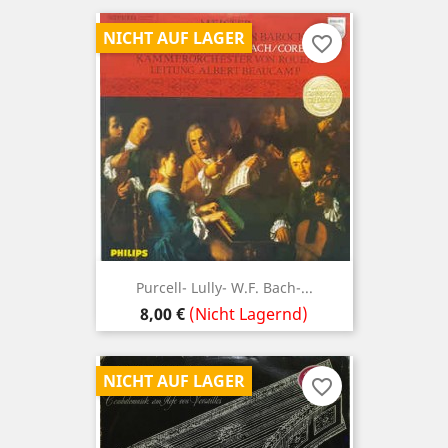
NICHT AUF LAGER
favorite_border
Purcell- Lully- W.F. Bach-...
Preis
8,00 €
(Nicht Lagernd)
NICHT AUF LAGER
favorite_border