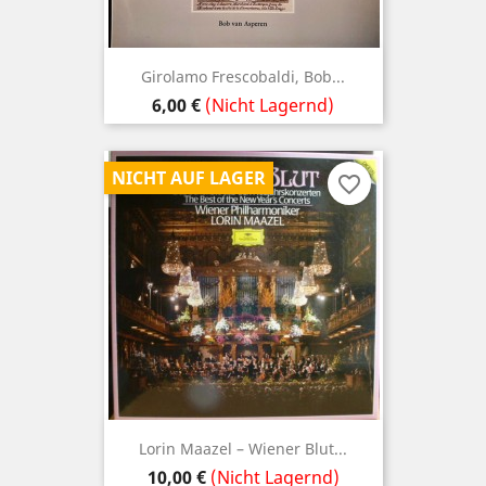
Girolamo Frescobaldi, Bob...
Preis
6,00 €
(Nicht Lagernd)
NICHT AUF LAGER
favorite_border
Lorin Maazel – Wiener Blut...
Preis
10,00 €
(Nicht Lagernd)