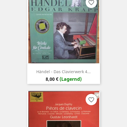
favorite_border
Händel - Das Clavierwerk 4...
Preis
8,00 €
(Lagernd)
favorite_border