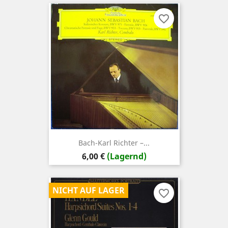
favorite_border
Bach-Karl Richter ‎–...
Preis
6,00 €
(Lagernd)
NICHT AUF LAGER
favorite_border