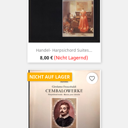
Handel- Harpsichord Suites...
Preis
8,00 €
(Nicht Lagernd)
NICHT AUF LAGER
favorite_border