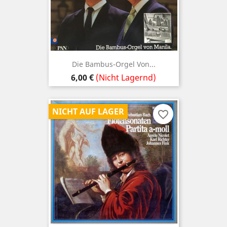
Die Bambus-Orgel Von...
Preis
6,00 €
(Nicht Lagernd)
NICHT AUF LAGER
favorite_border