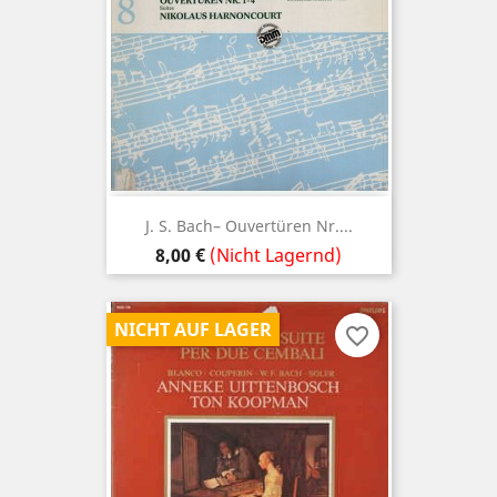
J. S. Bach– Ouvertüren Nr....
Preis
8,00 €
(Nicht Lagernd)
NICHT AUF LAGER
favorite_border