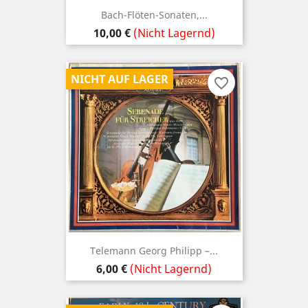
Bach-Flöten-Sonaten,...
Preis
10,00 €
(Nicht Lagernd)
NICHT AUF LAGER
favorite_border
Telemann ‎Georg Philipp –...
Preis
6,00 €
(Nicht Lagernd)