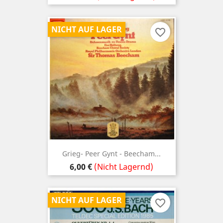
NICHT AUF LAGER
favorite_border
Grieg- Peer Gynt - Beecham...
Preis
6,00 €
(Nicht Lagernd)
NICHT AUF LAGER
favorite_border