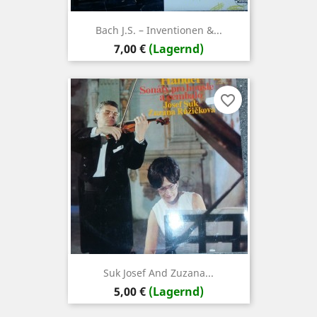
Bach J.S. – Inventionen &...
Preis
7,00 €
(Lagernd)
favorite_border
Suk Josef And Zuzana...
Preis
5,00 €
(Lagernd)