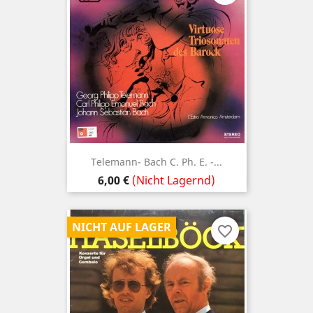
Telemann- Bach C. Ph. E. -...
Preis
6,00 €
(Nicht Lagernd)
NICHT AUF LAGER
favorite_border