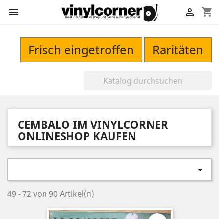
shopping_cart


Frisch eingetroffen
Raritäten
CEMBALO IM VINYLCORNER
ONLINESHOP KAUFEN

49 - 72 von 90 Artikel(n)