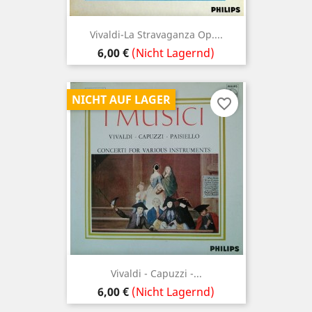
Vivaldi-La Stravaganza Op....
Preis
6,00 €
(Nicht Lagernd)
NICHT AUF LAGER
favorite_border
Vivaldi - Capuzzi -...
Preis
6,00 €
(Nicht Lagernd)