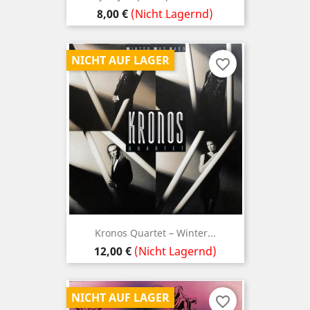
Preis
8,00 €
(Nicht Lagernd)
NICHT AUF LAGER
favorite_border
Kronos Quartet ‎– Winter...
Preis
12,00 €
(Nicht Lagernd)
NICHT AUF LAGER
favorite_border