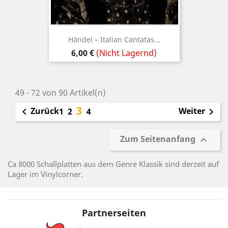
Händel – Italian Cantatas...
Preis
6,00 €
(Nicht Lagernd)
49 - 72 von 90 Artikel(n)
3
Zurück
Weiter

1
2
4

Zum Seitenanfang

Ca 8000 Schallplatten aus dem Genre Klassik sind derzeit auf
Lager im Vinylcorner.
Partnerseiten