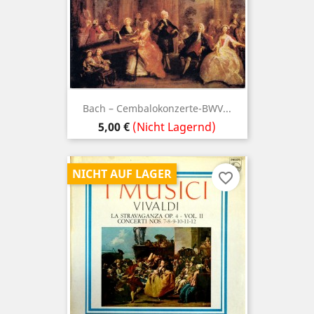
Bach ‎– Cembalokonzerte-BWV...
Preis
5,00 €
(Nicht Lagernd)
NICHT AUF LAGER
favorite_border