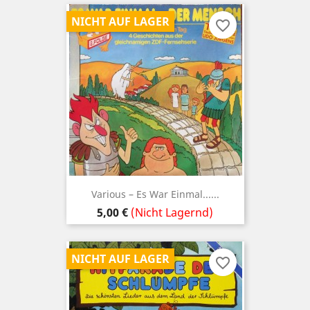
NICHT AUF LAGER
favorite_border
Various ‎– Es War Einmal......
Preis
5,00 €
(Nicht Lagernd)
NICHT AUF LAGER
favorite_border