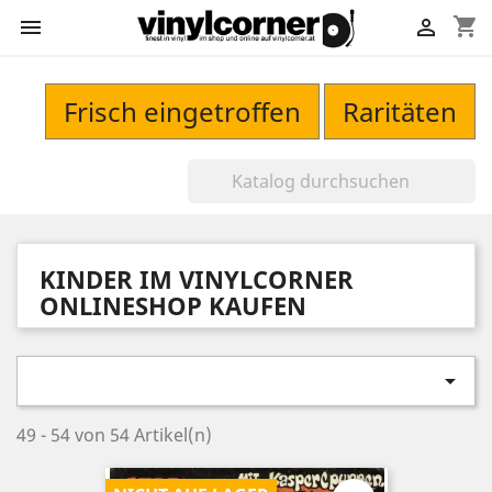
shopping_cart


Frisch eingetroffen
Raritäten
KINDER IM VINYLCORNER
ONLINESHOP KAUFEN

49 - 54 von 54 Artikel(n)