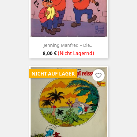
Jenning Manfred ‎– Die...
Preis
8,00 €
(Nicht Lagernd)
NICHT AUF LAGER
favorite_border