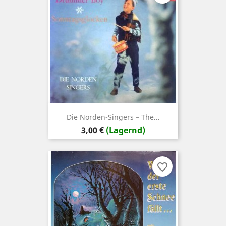
Die Norden-Singers – The...
Preis
3,00 €
(Lagernd)
favorite_border