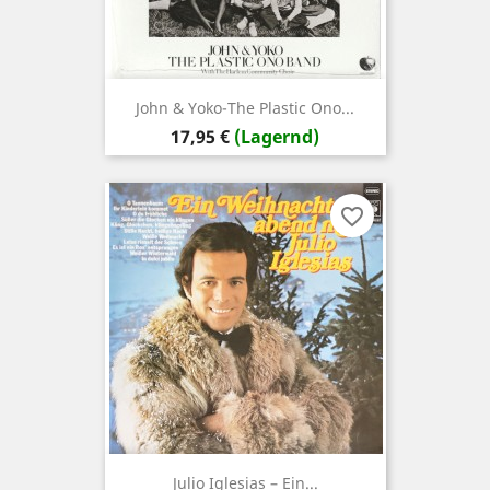
John & Yoko-The Plastic Ono...
Preis
17,95 €
(Lagernd)
favorite_border
Julio Iglesias – Ein...