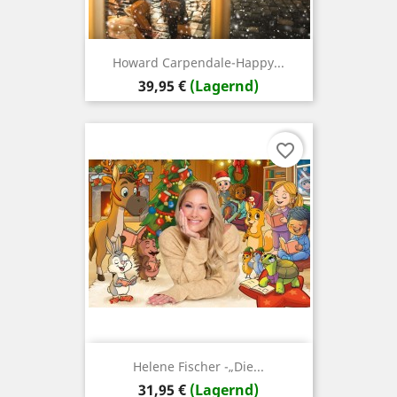
Howard Carpendale-Happy...
Preis
39,95 €
(Lagernd)
favorite_border
Helene Fischer -„Die...
Preis
31,95 €
(Lagernd)