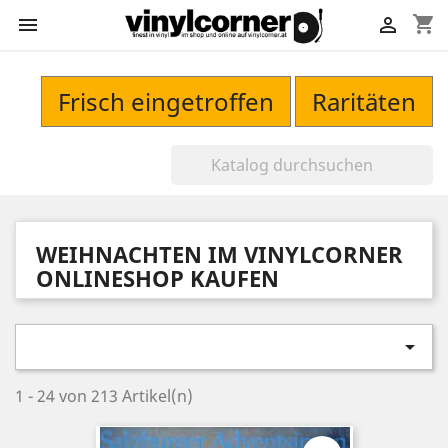
shopping_cart


Frisch eingetroffen
Raritäten
WEIHNACHTEN IM VINYLCORNER
ONLINESHOP KAUFEN

1 - 24 von 213 Artikel(n)