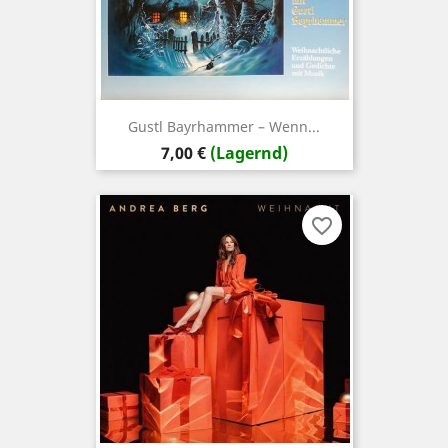
Gustl Bayrhammer ‎– Wenn...
Preis
7,00 €
(Lagernd)
favorite_border