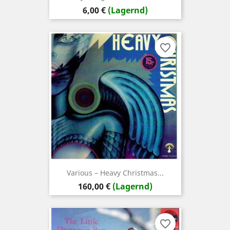
Preis
6,00 €
(Lagernd)
favorite_border
Various – Heavy Christmas...
Preis
160,00 €
(Lagernd)
favorite_border