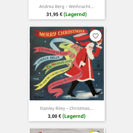
Andrea Berg – Weihnacht...
Preis
31,95 €
(Lagernd)
favorite_border
Stanley Riley – Christmas...
Preis
3,00 €
(Lagernd)