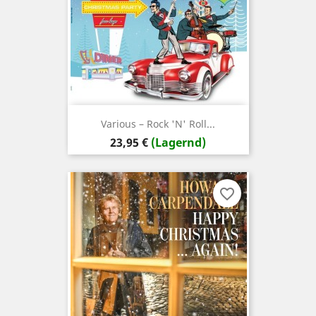
Various – Rock 'N' Roll...
Preis
23,95 €
(Lagernd)
favorite_border