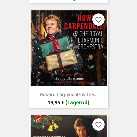
favorite_border
Howard Carpendale & The...
Preis
19,95 €
(Lagernd)
favorite_border