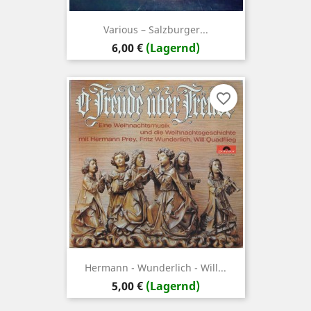
Various ‎– Salzburger...
Preis
6,00 €
(Lagernd)
favorite_border
Hermann - Wunderlich - Will...
Preis
5,00 €
(Lagernd)