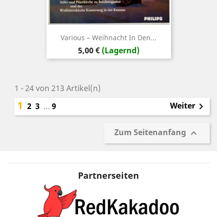
Various – Weihnacht In Den...
Preis
5,00 €
(Lagernd)
1 - 24 von 213 Artikel(n)
1
Weiter
2
3
…
9

Zum Seitenanfang

Partnerseiten