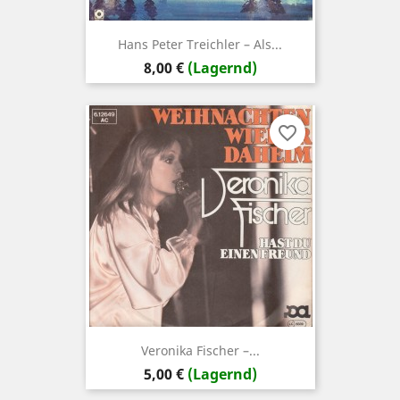
Hans Peter Treichler – Als...
Preis
8,00 €
(Lagernd)
favorite_border
Veronika Fischer –...
Preis
5,00 €
(Lagernd)