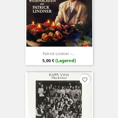
Patrick Lindner –...
Preis
5,00 €
(Lagernd)
favorite_border