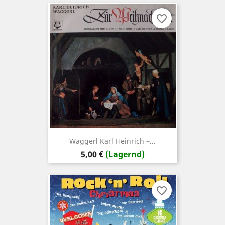
favorite_border
Waggerl ‎Karl Heinrich –...
Preis
5,00 €
(Lagernd)
favorite_border