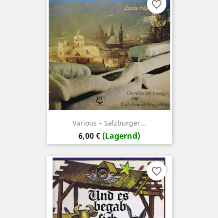
favorite_border
Various ‎– Salzburger...
Preis
6,00 €
(Lagernd)
favorite_border