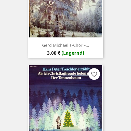
Gerd Michaelis-Chor –...
Preis
3,00 €
(Lagernd)
favorite_border