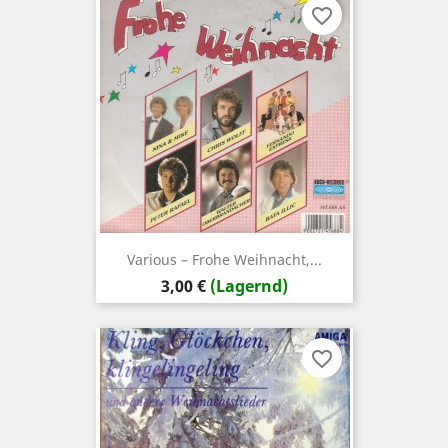
favorite_border
Various – Frohe Weihnacht,...
Preis
3,00 €
(Lagernd)
favorite_border