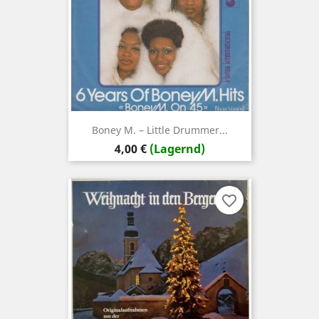
Boney M. – Little Drummer...
Preis
4,00 €
(Lagernd)
favorite_border