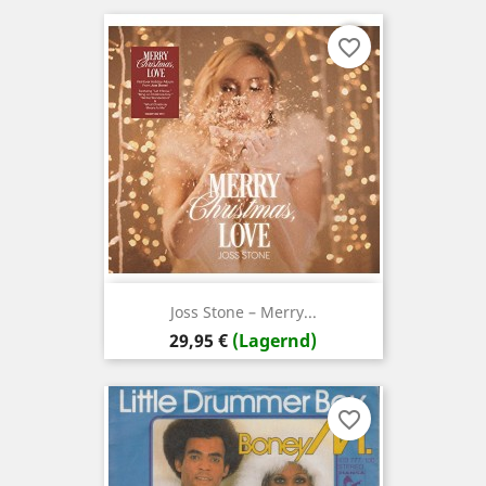
favorite_border
Joss Stone – Merry...
Preis
29,95 €
(Lagernd)
favorite_border