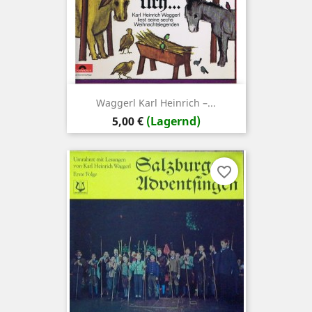
Waggerl ‎Karl Heinrich –...
Preis
5,00 €
(Lagernd)
favorite_border