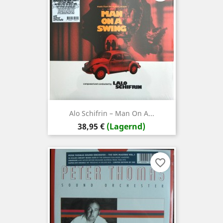
Alo Schifrin – Man On A...
Preis
38,95 €
(Lagernd)
favorite_border