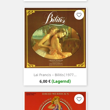
favorite_border
Lai ‎Francis – Bilitis|1977...
Preis
6,00 €
(Lagernd)
favorite_border