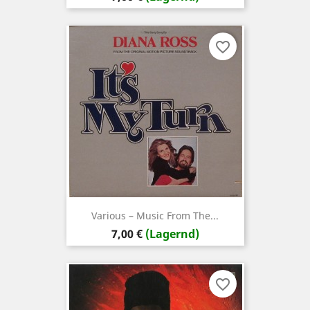
favorite_border
Various ‎– Music From The...
Preis
7,00 €
(Lagernd)
favorite_border