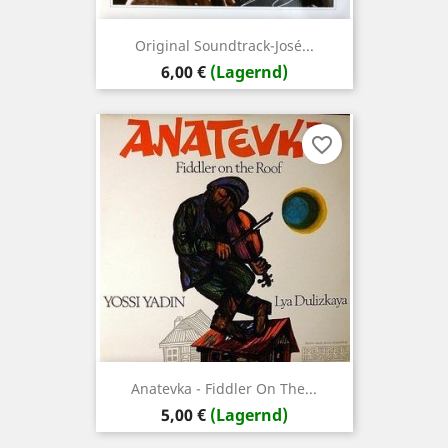
Original Soundtrack-José...
Preis
6,00 €
(Lagernd)
favorite_border
Anatevka - Fiddler On The...
Preis
5,00 €
(Lagernd)