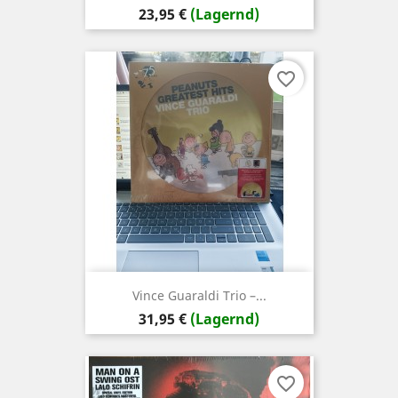
Preis
23,95 €
(Lagernd)
favorite_border
Vince Guaraldi Trio –...
Preis
31,95 €
(Lagernd)
favorite_border