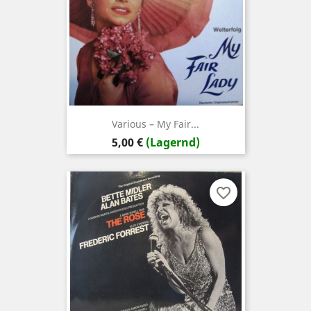
Various ‎– My Fair...
Preis
5,00 €
(Lagernd)
favorite_border