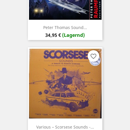
Peter Thomas Sound...
Preis
34,95 €
(Lagernd)
favorite_border
Various – Scorsese Sounds -...