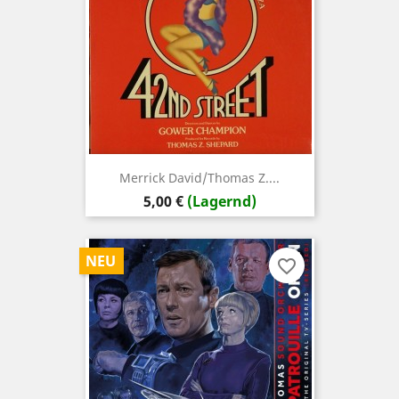
Merrick David/Thomas Z....
Preis
5,00 €
(Lagernd)
NEU
favorite_border