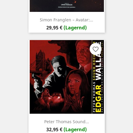
Simon Franglen – Avatar:...
Preis
29,95 €
(Lagernd)
favorite_border
Peter Thomas Sound...
Preis
32,95 €
(Lagernd)