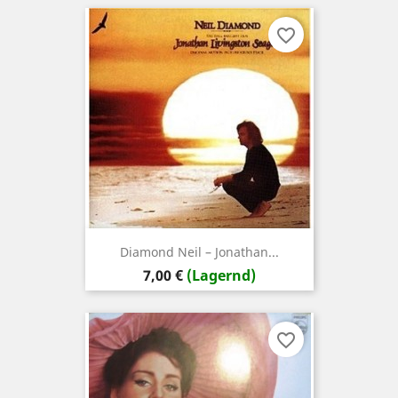
favorite_border
Diamond ‎Neil – Jonathan...
Preis
7,00 €
(Lagernd)
favorite_border