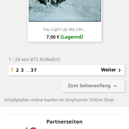
You Light Up My Life...
Preis
7,00 €
(Lagernd)
1 - 24 von 872 Artikel(n)
1
Weiter
2
3
…
37

Zum Seitenanfang

Schallplatten online kaufen im Vinylcorner Online Shop
Partnerseiten