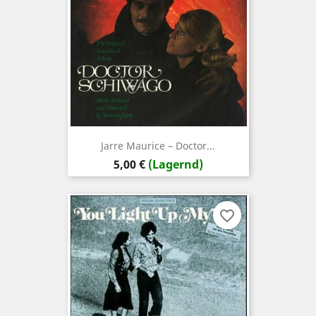
Jarre ‎Maurice – Doctor...
Preis
5,00 €
(Lagernd)
favorite_border