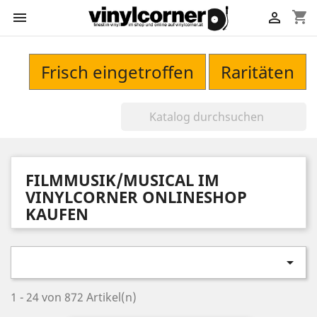
shopping_cart


Frisch eingetroffen
Raritäten
FILMMUSIK/MUSICAL IM
VINYLCORNER ONLINESHOP
KAUFEN

1 - 24 von 872 Artikel(n)