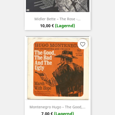
Midler ‎Bette – The Rose -...
Preis
10,00 €
(Lagernd)
favorite_border
Montenegro Hugo – The Good,...
Preis
7,00 €
(Lagernd)