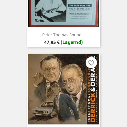
Peter Thomas Sound...
Preis
47,95 €
(Lagernd)
favorite_border