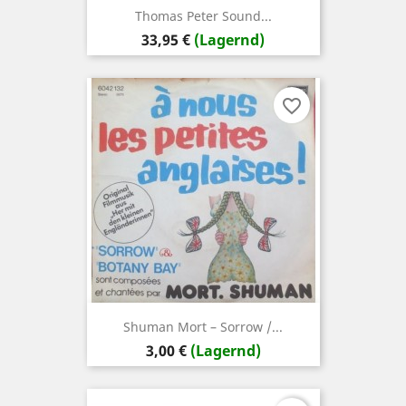
Thomas Peter Sound...
Preis
33,95 €
(Lagernd)
favorite_border
Shuman ‎Mort – Sorrow /...
Preis
3,00 €
(Lagernd)