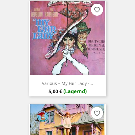
favorite_border
Various ‎– My Fair Lady -...
Preis
5,00 €
(Lagernd)
favorite_border