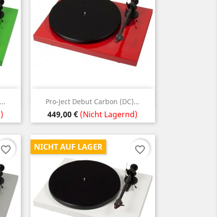
Vorschau

..
Pro-Ject Debut Carbon (DC)...
Preis
)
449,00 €
(Nicht Lagernd)
NICHT AUF LAGER
favorite_border
favorite_border