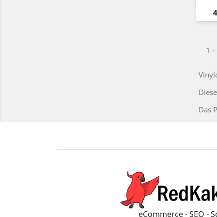
P
4
1 -
Vinyl
Diese
Das P
eCommerce - SEO - S