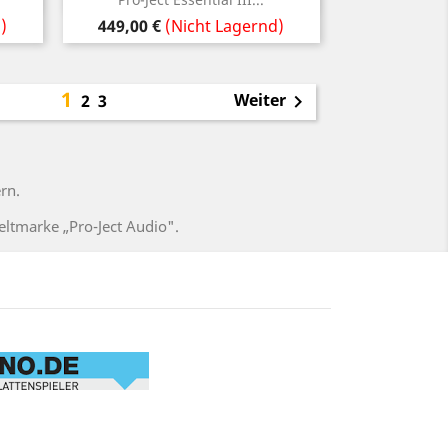
Preis
)
449,00 €
(Nicht Lagernd)
1
Weiter
2
3

rn.
eltmarke „Pro-Ject Audio".