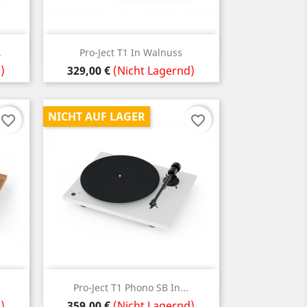
Vorschau

.
Pro-Ject T1 In Walnuss
Preis
)
329,00 €
(Nicht Lagernd)
NICHT AUF LAGER
favorite_border
favorite_border
Vorschau

Pro-Ject T1 Phono SB In...
Preis
)
359,00 €
(Nicht Lagernd)