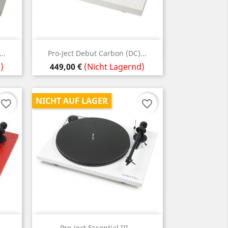
Vorschau

..
Pro-Ject Debut Carbon (DC)...
Preis
)
449,00 €
(Nicht Lagernd)
NICHT AUF LAGER
favorite_border
favorite_border
Vorschau

Pro-Ject Essential III...