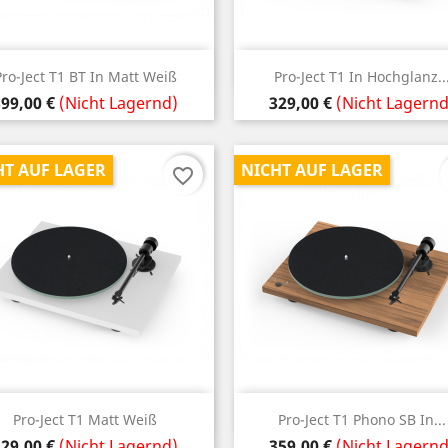
Vorschau
Vorschau


Pro-Ject T1 BT In Matt Weiß
Pro-Ject T1 In Hochglanz..
reis
Preis
99,00 €
(Nicht Lagernd)
329,00 €
(Nicht Lagernd
HT AUF LAGER
NICHT AUF LAGER
favorite_border
Vorschau
Vorschau


Pro-Ject T1 Matt Weiß
Pro-Ject T1 Phono SB In...
reis
Preis
29,00 €
(Nicht Lagernd)
359,00 €
(Nicht Lagernd