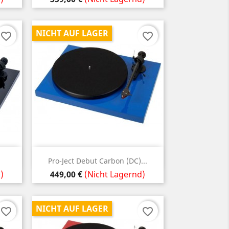
NICHT AUF LAGER
favorite_border
favorite_border
Vorschau

Pro-Ject Debut Carbon (DC)...
Preis
)
449,00 €
(Nicht Lagernd)
NICHT AUF LAGER
favorite_border
favorite_border