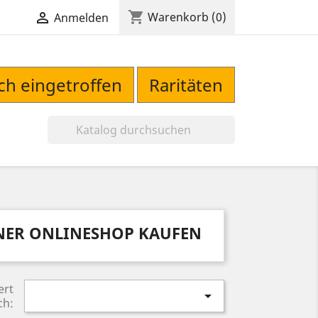
shopping_cart

Warenkorb
(0)
Anmelden
sch eingetroffen
Raritäten

NER ONLINESHOP KAUFEN
ert

ch: