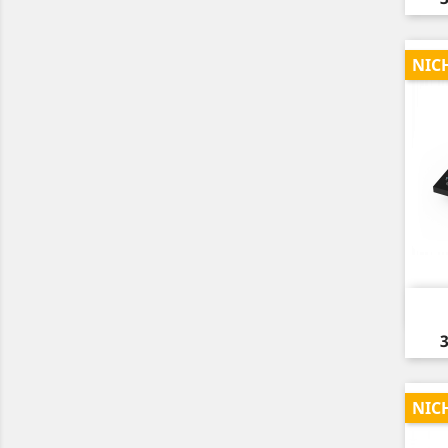
NIC
P
3
NIC