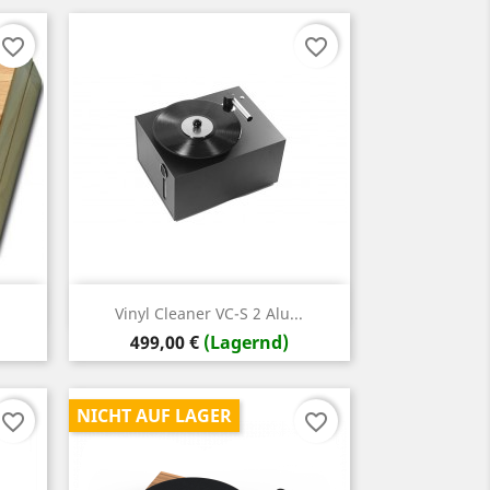
favorite_border
favorite_border
Vorschau

Vinyl Cleaner VC-S 2 Alu...
Preis
499,00 €
(Lagernd)
NICHT AUF LAGER
favorite_border
favorite_border