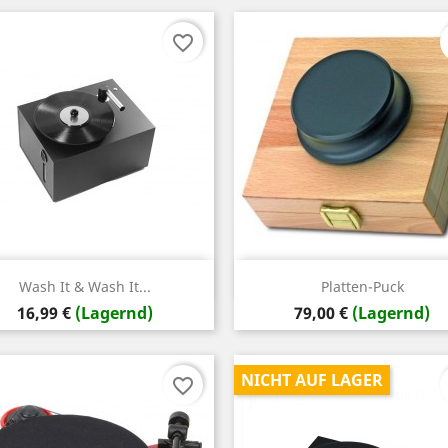
favorite_border
Vorschau
Vorschau


Wash It & Wash It...
Platten-Puck
Preis
Preis
16,99 €
(Lagernd)
79,00 €
(Lagernd)
NICHT AUF LAGER
favorite_border