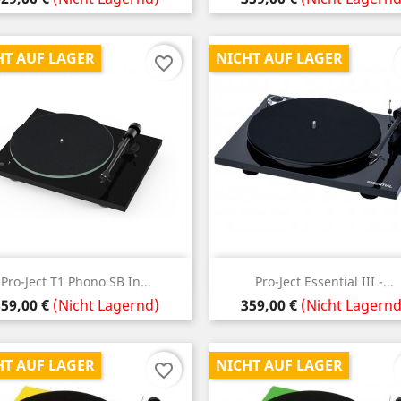
HT AUF LAGER
NICHT AUF LAGER
favorite_border
Vorschau
Vorschau


Pro-Ject T1 Phono SB In...
Pro-Ject Essential III -...
reis
Preis
59,00 €
(Nicht Lagernd)
359,00 €
(Nicht Lagernd
HT AUF LAGER
NICHT AUF LAGER
favorite_border