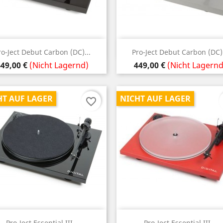
Vorschau
Vorschau


ro-Ject Debut Carbon (DC)...
Pro-Ject Debut Carbon (DC).
reis
Preis
49,00 €
(Nicht Lagernd)
449,00 €
(Nicht Lagernd
HT AUF LAGER
NICHT AUF LAGER
favorite_border
Vorschau
Vorschau


Pro-Ject Essential III...
Pro-Ject Essential III...