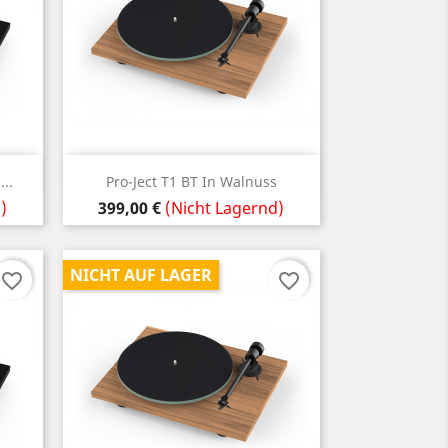
Vorschau

..
Pro-Ject T1 BT In Walnuss
Preis
)
399,00 €
(Nicht Lagernd)
NICHT AUF LAGER
favorite_border
favorite_border