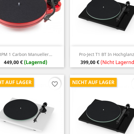
Vorschau
Vorschau


RPM 1 Carbon Manueller...
Pro-Ject T1 BT In Hochglanz.
Preis
Preis
449,00 €
(Lagernd)
399,00 €
(Nicht Lagernd
HT AUF LAGER
NICHT AUF LAGER
favorite_border