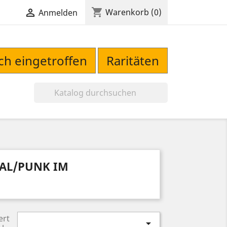
shopping_cart

Warenkorb
(0)
Anmelden
sch eingetroffen
Raritäten

AL/PUNK IM
ert
