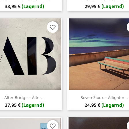
Preis
Preis
33,95 €
(Lagernd)
29,95 €
(Lagernd)
favorite_border
Vorschau
Vorschau


Alter Bridge – Alter...
Seven Sioux – Alligator...
Preis
Preis
37,95 €
(Lagernd)
24,95 €
(Lagernd)
favorite_border