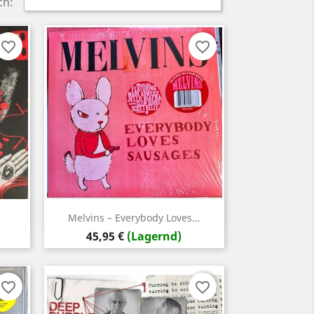
ch:
favorite_border
favorite_border
Vorschau

Melvins – Everybody Loves...
Preis
45,95 €
(Lagernd)
favorite_border
favorite_border