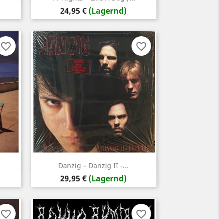
Preis
24,95 €
(Lagernd)
favorite_border
favorite_border
Vorschau

Danzig – Danzig II -...
Preis
29,95 €
(Lagernd)
favorite_border
favorite_border