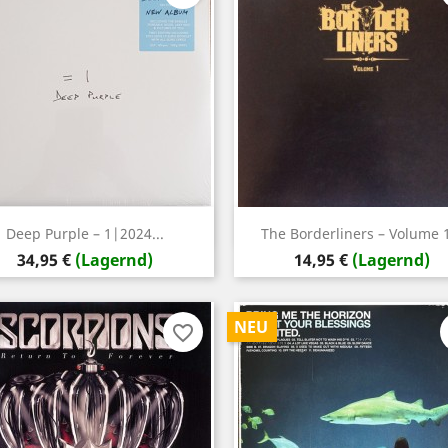
Vorschau
Vorschau


Deep Purple – 1|2024...
The Borderliners – Volume 1
Preis
Preis
34,95 €
(Lagernd)
14,95 €
(Lagernd)
NEU
favorite_border