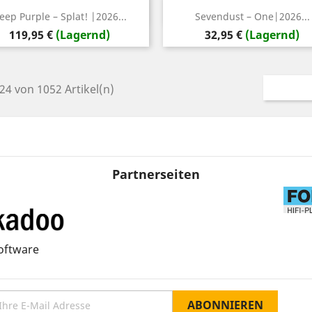
Vorschau
Vorschau


eep Purple – Splat! |2026...
Sevendust – One|2026...
Preis
Preis
119,95 €
(Lagernd)
32,95 €
(Lagernd)
 24 von 1052 Artikel(n)
Partnerseiten
oftware