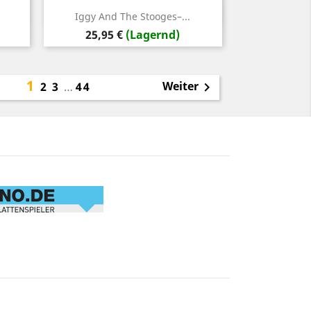
Vorschau

Iggy And The Stooges–...
Preis
25,95 €
(Lagernd)
1
Weiter
2
3
…
44
