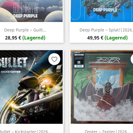
Vorschau
Vorschau


Deep Purple – Guilt...
Deep Purple – Splat!|2026.
Preis
Preis
28,95 €
(Lagernd)
49,95 €
(Lagernd)
favorite_border
Vorschau
Vorschau


Bullet – Kickstarter|2026...
Zepter ‎– Zepter|2026...