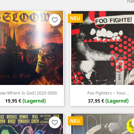
na
NEU
favorite_border
Vorschau
Vorschau


oow-Where Is God|2020 0000
Foo Fighters – Your...
Preis
Preis
19,95 €
(Lagernd)
37,95 €
(Lagernd)
NEU
favorite_border