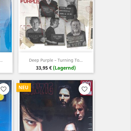
Vorschau

..
Deep Purple – Turning To...
Preis
33,95 €
(Lagernd)
NEU
favorite_border
favorite_border