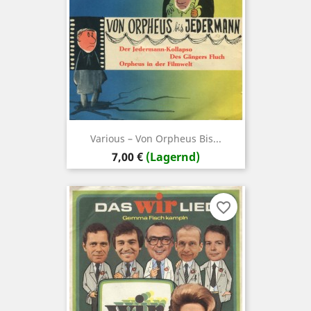
Various ‎– Von Orpheus Bis...
Preis
7,00 €
(Lagernd)
favorite_border