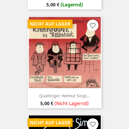
Preis
5,00 €
(Lagernd)
NICHT AUF LAGER
favorite_border
Qualtinger Helmut Singt...
Preis
5,00 €
(Nicht Lagernd)
NICHT AUF LAGER
favorite_border