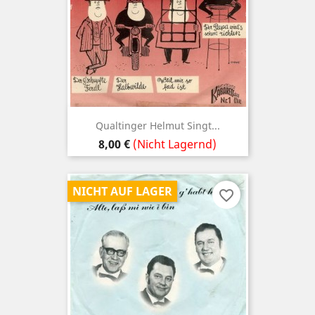
Qualtinger Helmut Singt...
Preis
8,00 €
(Nicht Lagernd)
NICHT AUF LAGER
favorite_border