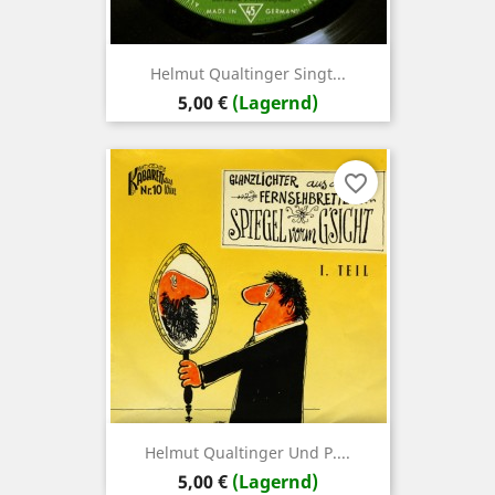
Helmut Qualtinger Singt...
Preis
5,00 €
(Lagernd)
favorite_border
Helmut Qualtinger Und P....
Preis
5,00 €
(Lagernd)