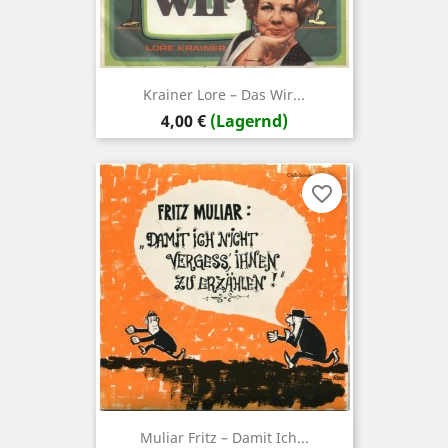
Krainer ‎Lore – Das Wir...
Preis
4,00 €
(Lagernd)
favorite_border
Muliar ‎Fritz – Damit Ich...