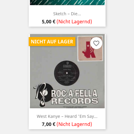
Sketch – Die...
Preis
5,00 €
(Nicht Lagernd)
NICHT AUF LAGER
favorite_border
West Kanye ‎– Heard 'Em Say...
Preis
7,00 €
(Nicht Lagernd)