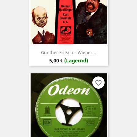
Günther Fritsch – Wiener...
Preis
5,00 €
(Lagernd)
favorite_border