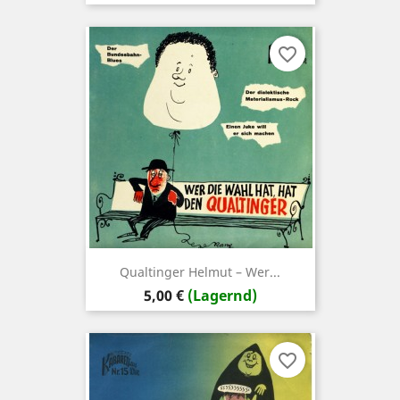
favorite_border
Qualtinger ‎Helmut – Wer...
Preis
5,00 €
(Lagernd)
favorite_border