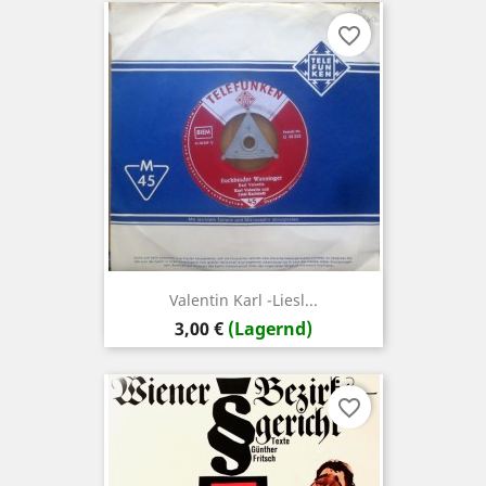
favorite_border
Valentin Karl -Liesl...
Preis
3,00 €
(Lagernd)
favorite_border