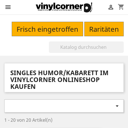
shopping_cart


Frisch eingetroffen
Raritäten
SINGLES HUMOR/KABARETT IM
VINYLCORNER ONLINESHOP
KAUFEN

1 - 20 von 20 Artikel(n)