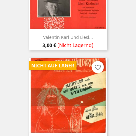
Valentin Karl Und Liesl...
Preis
3,00 €
(Nicht Lagernd)
NICHT AUF LAGER
favorite_border