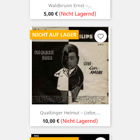
Waldbrunn ‎Ernst –...
Preis
5,00 €
(Nicht Lagernd)
NICHT AUF LAGER
favorite_border
Qualtinger ‎Helmut – Liebe,...
Preis
10,00 €
(Nicht Lagernd)