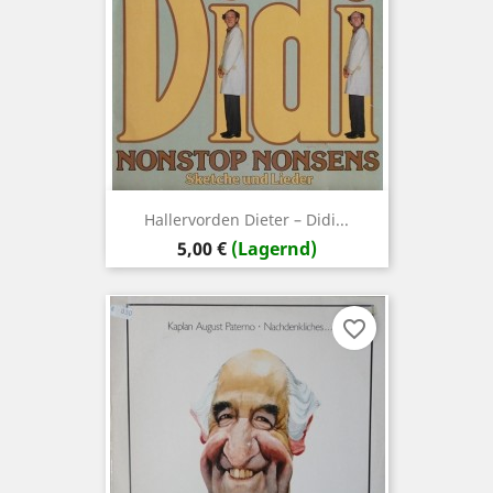
Hallervorden ‎Dieter – Didi...
Preis
5,00 €
(Lagernd)
favorite_border