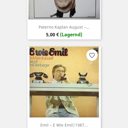
Paterno Kaplan August ‎–...
Preis
5,00 €
(Lagernd)
favorite_border
Emil – E Wie Emil|1987...