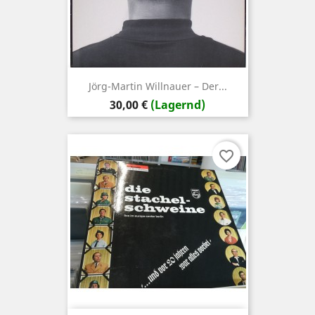
Jörg-Martin Willnauer – Der...
Preis
30,00 €
(Lagernd)
favorite_border