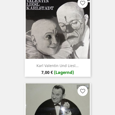
favorite_border
Karl Valentin Und Liesl...
Preis
7,00 €
(Lagernd)
favorite_border