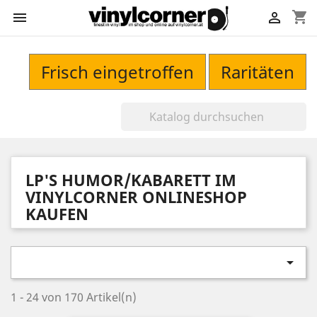
shopping_cart


Frisch eingetroffen
Raritäten
LP'S HUMOR/KABARETT IM
VINYLCORNER ONLINESHOP
KAUFEN

1 - 24 von 170 Artikel(n)