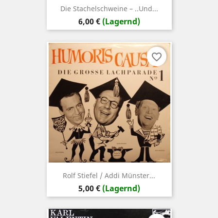
Die Stachelschweine – ..Und...
Preis
6,00 €
(Lagernd)
favorite_border
Rolf Stiefel / Addi Münster...
Preis
5,00 €
(Lagernd)