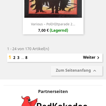
Various – Pol(H)itparade 2...
Preis
7,00 €
(Lagernd)
1 - 24 von 170 Artikel(n)
1
Weiter
2
3
…
8

Zum Seitenanfang

Partnerseiten