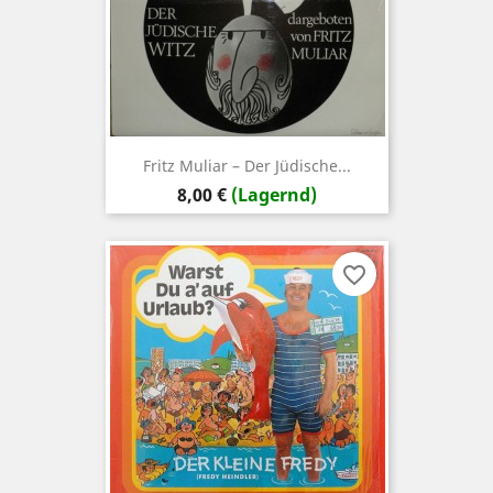
Fritz Muliar – Der Jüdische...
Preis
8,00 €
(Lagernd)
favorite_border