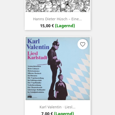
Hanns Dieter Hüsch – Eine...
Preis
15,00 €
(Lagernd)
favorite_border
Karl Valentin · Liesl...
Preis
7,00 €
(Lagernd)