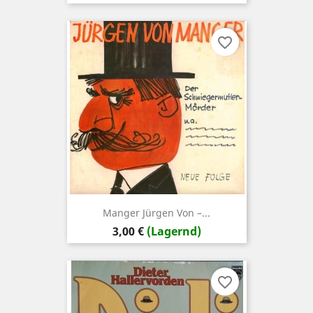
favorite_border
Manger ‎Jürgen Von –...
Preis
3,00 €
(Lagernd)
favorite_border