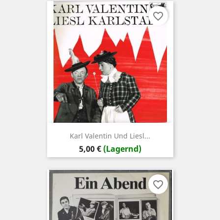
favorite_border
Karl Valentin Und Liesl...
Preis
5,00 €
(Lagernd)
favorite_border