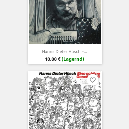
Hanns Dieter Hüsch –...
Preis
10,00 €
(Lagernd)
favorite_border