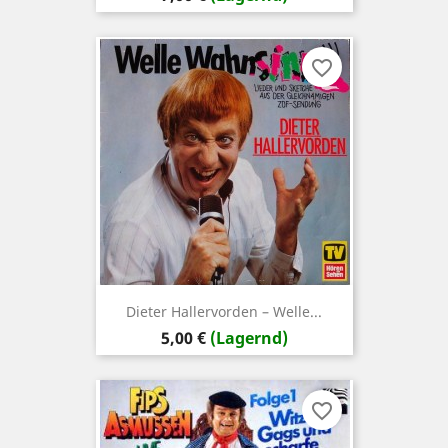
favorite_border
Dieter Hallervorden – Welle...
Preis
5,00 €
(Lagernd)
favorite_border