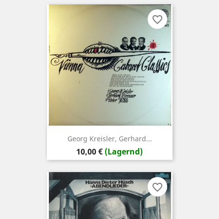
favorite_border
Georg Kreisler, Gerhard...
Preis
10,00 €
(Lagernd)
favorite_border