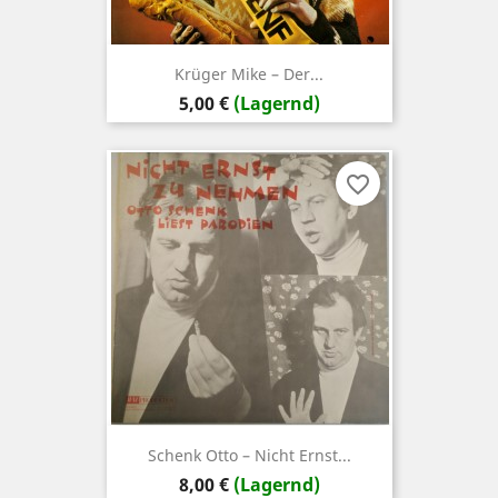
Krüger Mike ‎– Der...
Preis
5,00 €
(Lagernd)
favorite_border
Schenk ‎Otto – Nicht Ernst...
Preis
8,00 €
(Lagernd)