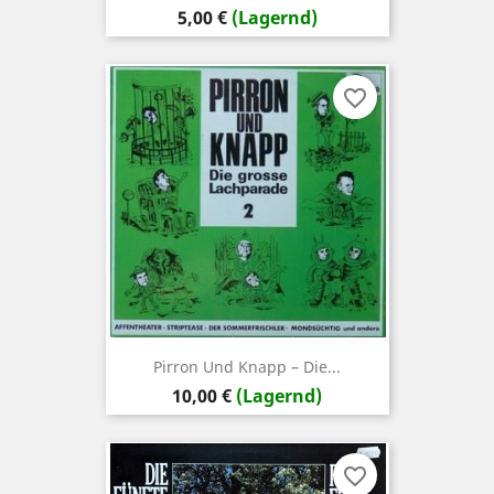
Preis
5,00 €
(Lagernd)
favorite_border
Pirron Und Knapp ‎– Die...
Preis
10,00 €
(Lagernd)
favorite_border