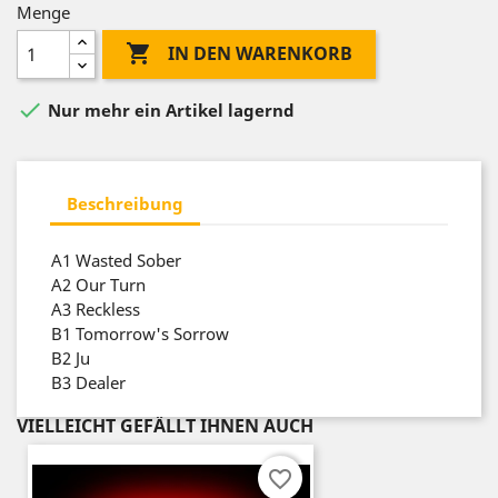
Menge

IN DEN WARENKORB

Nur mehr ein Artikel lagernd
Beschreibung
A1
Wasted Sober
A2
Our Turn
A3
Reckless
B1
Tomorrow's Sorrow
B2
Ju
B3
Dealer
VIELLEICHT GEFÄLLT IHNEN AUCH
favorite_border