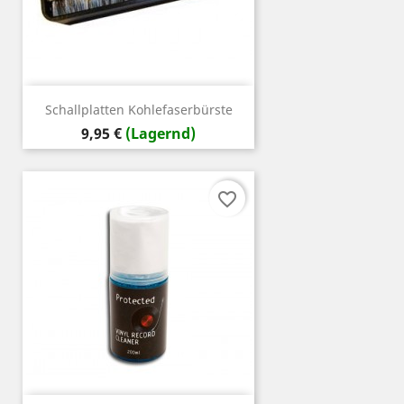
Schallplatten Kohlefaserbürste
Preis
9,95 €
(Lagernd)
favorite_border