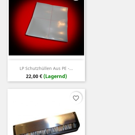
LP Schutzhüllen Aus PE -...
Preis
22,00 €
(Lagernd)
favorite_border