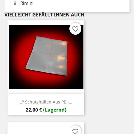
9
Rimini
VIELLEICHT GEFÄLLT IHNEN AUCH
favorite_border
LP Schutzhüllen Aus PE -...
Preis
22,00 €
(Lagernd)
favorite_border