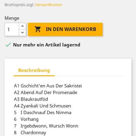
Bruttopreis
zzgl.
Versandkosten
Menge

IN DEN WARENKORB

Nur mehr ein Artikel lagernd
Beschreibung
A1
Gschicht'en Aus Der Sakristei
A2
Abend Auf Der Promenade
A3
Blaukrautföd
A4
Zyankali Und Schmusen
5
I Daschnauf Des Nimma
6
Vorhang
7
Irgebdwonn, Wursch Wonn
8
Chardonnay