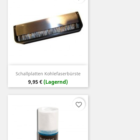
Schallplatten Kohlefaserbürste
Preis
9,95 €
(Lagernd)
favorite_border