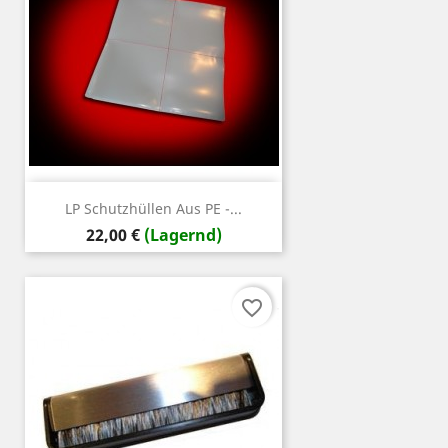
LP Schutzhüllen Aus PE -...
Preis
22,00 €
(Lagernd)
favorite_border