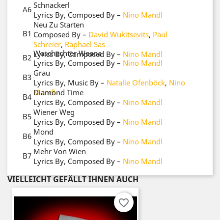
Schnackerl
A6
Lyrics By, Composed By
–
Nino Mandl
Neu Zu Starten
B1
Composed By
–
David Wukitsevits
,
Paul
Schreier
,
Raphael Sas
Waschechter Weana
Lyrics By, Composed By
–
Nino Mandl
B2
Lyrics By, Composed By
–
Nino Mandl
Grau
B3
Lyrics By, Music By
–
Natalie Ofenböck
,
Nino
Mandl
Diamond Time
B4
Lyrics By, Composed By
–
Nino Mandl
Wiener Weg
B5
Lyrics By, Composed By
–
Nino Mandl
Mond
B6
Lyrics By, Composed By
–
Nino Mandl
Mehr Von Wien
B7
Lyrics By, Composed By
–
Nino Mandl
VIELLEICHT GEFÄLLT IHNEN AUCH
favorite_border