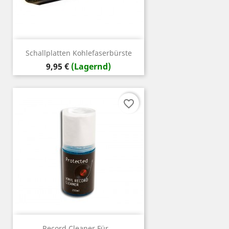
Schallplatten Kohlefaserbürste
Preis
9,95 €
(Lagernd)
favorite_border
Record Cleaner Für...