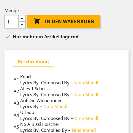
Menge

IN DEN WARENKORB

Nur mehr ein Artikel lagernd
Beschreibung
Koarl
A1
Lyrics By, Composed By
–
Nino Mandl
Alles 1 Scheiss
A2
Lyrics By, Composed By
–
Nino Mandl
Auf Die Wienerinnen
A3
Lyrics By
–
Nino Mandl
Urlaub
A4
Lyrics By, Composed By
–
Nino Mandl
No A Bissl Foischer
A5
Lyrics By, Compiled By
–
Nino Mandl