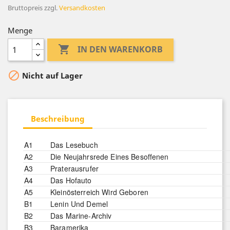
Bruttopreis
zzgl.
Versandkosten
Menge

IN DEN WARENKORB

Nicht auf Lager
Beschreibung
A1
Das Lesebuch
A2
Die Neujahrsrede Eines Besoffenen
A3
Praterausrufer
A4
Das Hofauto
A5
Kleinösterreich Wird Geboren
B1
Lenin Und Demel
B2
Das Marine-Archiv
B3
Baramerika