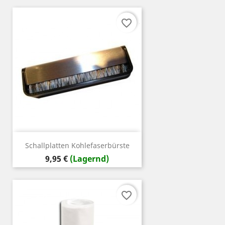
favorite_border
Schallplatten Kohlefaserbürste
Preis
9,95 €
(Lagernd)
favorite_border