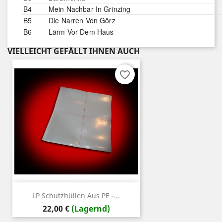
B4
Mein Nachbar In Grinzing
B5
Die Narren Von Görz
B6
Lärm Vor Dem Haus
VIELLEICHT GEFÄLLT IHNEN AUCH
favorite_border
LP Schutzhüllen Aus PE -...
Preis
22,00 €
(Lagernd)