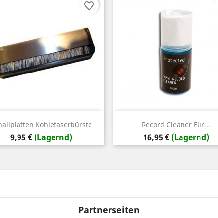
favorite_border
Vorschau
Vorschau


hallplatten Kohlefaserbürste
Record Cleaner Für...
Preis
Preis
9,95 €
(Lagernd)
16,95 €
(Lagernd)
Partnerseiten