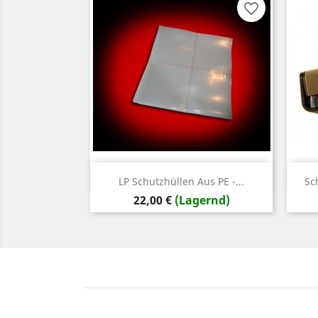
favorite_border
Vorschau

LP Schutzhüllen Aus PE -...
Sc
Preis
22,00 €
(Lagernd)