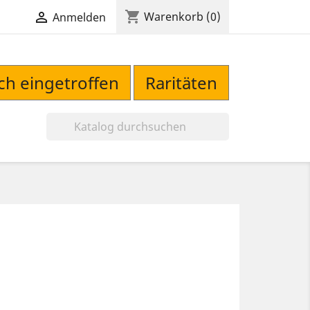
shopping_cart

Warenkorb
(0)
Anmelden
sch eingetroffen
Raritäten
