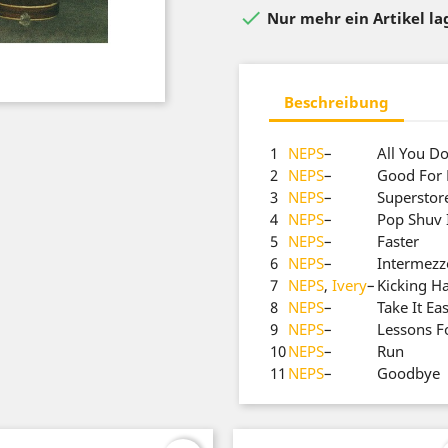

Nur mehr ein Artikel l
Beschreibung
1
NEPS
–
All You D
2
NEPS
–
Good For 
3
NEPS
–
Superstor
4
NEPS
–
Pop Shuv 
5
NEPS
–
Faster
6
NEPS
–
Intermezz
7
NEPS
,
Ivery
–
Kicking Ha
8
NEPS
–
Take It Ea
9
NEPS
–
Lessons Fo
10
NEPS
–
Run
11
NEPS
–
Goodbye