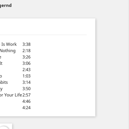
agernd
o Is Work
3:38
Nothing
2:18
e
3:26
It
3:06
2:43
o
1:03
bits
3:14
sy
3:50
r Your Life
2:57
4:46
4:24