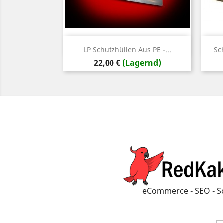
Vorschau

LP Schutzhüllen Aus PE -...
Sc
Preis
22,00 €
(Lagernd)
eCommerce - SEO - S