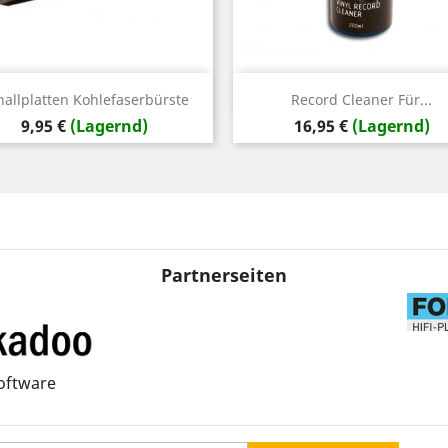
Vorschau
Vorschau


hallplatten Kohlefaserbürste
Record Cleaner Für...
Preis
Preis
9,95 €
(Lagernd)
16,95 €
(Lagernd)
Partnerseiten
oftware