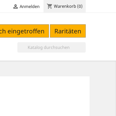
shopping_cart

Warenkorb
(0)
Anmelden
sch eingetroffen
Raritäten
