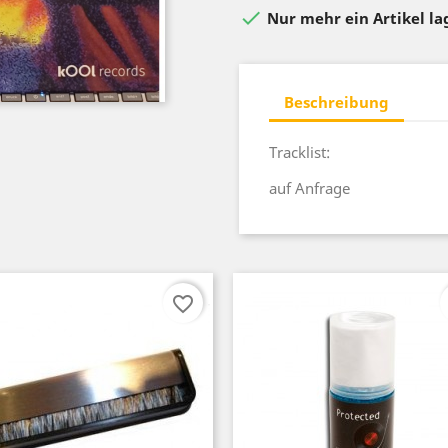

Nur mehr ein Artikel l
Beschreibung
Tracklist:
auf Anfrage
favorite_border