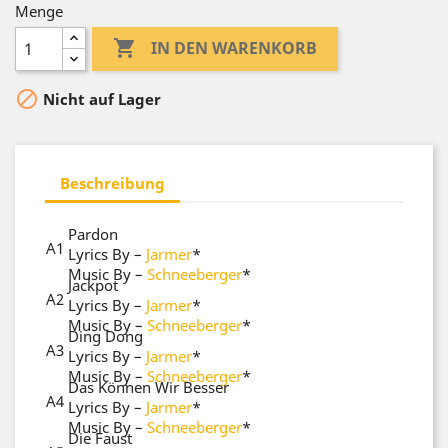
Menge

IN DEN WARENKORB

Nicht auf Lager
Beschreibung
Pardon
A1
Lyrics By
–
Jarmer
*
Music By
–
Schneeberger
*
Jackpot
A2
Lyrics By
–
Jarmer
*
Music By
–
Schneeberger
*
Ding Dong
A3
Lyrics By
–
Jarmer
*
Music By
–
Schneeberger
*
Das Können Wir Besser
A4
Lyrics By
–
Jarmer
*
Music By
–
Schneeberger
*
Die Faust