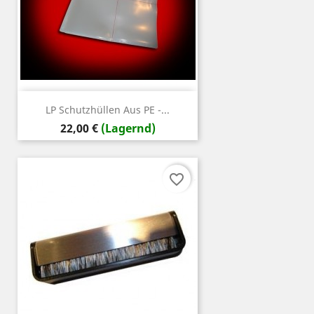
LP Schutzhüllen Aus PE -...
Preis
22,00 €
(Lagernd)
favorite_border