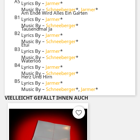
A5
Lyrics By
–
Jarmer
*
Music By
–
Schneeberger
*
,
Jarmer
*
Am Ende Wird Alles Ein Garten
B1
Lyrics By
–
Jarmer
*
Music By
–
Schneeberger
*
Tausendmal Ja
B2
Lyrics By
–
Jarmer
*
Music By
–
Schneeberger
*
Etui
B3
Lyrics By
–
Jarmer
*
Music By
–
Schneeberger
*
Waterloo
B4
Lyrics By
–
Jarmer
*
Music By
–
Schneeberger
*
Herz Und Hirn
B5
Lyrics By
–
Jarmer
*
Music By
–
Schneeberger
*
,
Jarmer
*
VIELLEICHT GEFÄLLT IHNEN AUCH
favorite_border