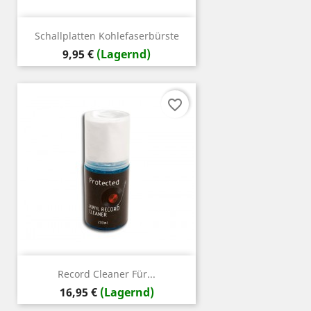
Schallplatten Kohlefaserbürste
Preis
9,95 €
(Lagernd)
favorite_border
Record Cleaner Für...
Preis
16,95 €
(Lagernd)