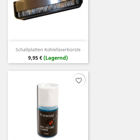
Schallplatten Kohlefaserbürste
Preis
9,95 €
(Lagernd)
favorite_border