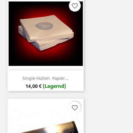
favorite_border
Single-Hüllen- Papier...
Preis
14,00 €
(Lagernd)
favorite_border