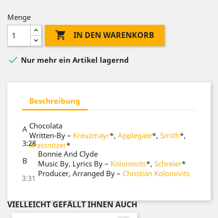
Menge

IN DEN WARENKORB

Nur mehr ein Artikel lagernd
Beschreibung
Chocolata
A
Written-By
–
Kreuzmayr
*
,
Applegate
*
,
Smith
*
,
3:28
Krassnitzer
*
Bonnie And Clyde
B
Music By, Lyrics By
–
Kolonovits
*
,
Schreier
*
Producer, Arranged By
–
Christian Kolonovits
3:31
VIELLEICHT GEFÄLLT IHNEN AUCH