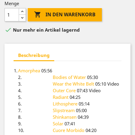
Menge

IN DEN WARENKORB

Nur mehr ein Artikel lagernd
Beschreibung
1.
Amorphea
05:56
2.
Bodies of Water
05:30
3.
Wear the White Belt
05:10
Video
4.
Outer Core
07:43
Video
5.
Radiant
04:25
6.
Lithosphere
05:14
7.
Slipstream
05:00
8.
Shinkansen
04:39
9.
Solar
07:41
10.
Cuore Morbido
04:20