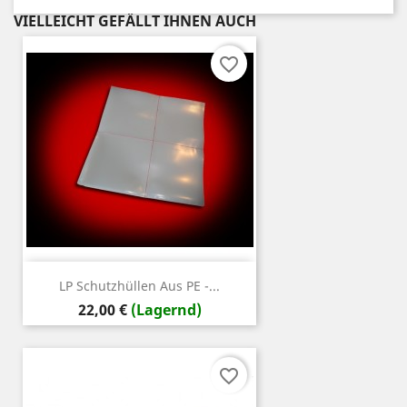
VIELLEICHT GEFÄLLT IHNEN AUCH
favorite_border
LP Schutzhüllen Aus PE -...
Preis
22,00 €
(Lagernd)
favorite_border