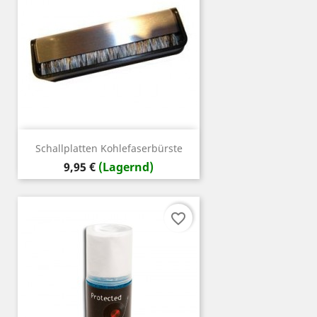
Schallplatten Kohlefaserbürste
Preis
9,95 €
(Lagernd)
favorite_border