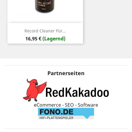
Record Cleaner Für...
Preis
16,95 €
(Lagernd)
Partnerseiten
eCommerce - SEO - Software