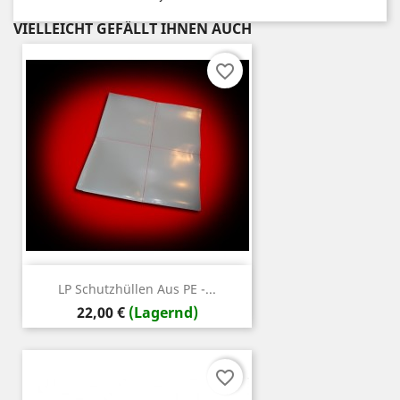
VIELLEICHT GEFÄLLT IHNEN AUCH
favorite_border
LP Schutzhüllen Aus PE -...
Preis
22,00 €
(Lagernd)
favorite_border