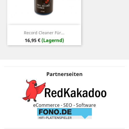
Record Cleaner Für...
Preis
16,95 €
(Lagernd)
Partnerseiten
eCommerce - SEO - Software