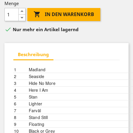
Menge

IN DEN WARENKORB

Nur mehr ein Artikel lagernd
Beschreibung
1
Madland
2
Seaside
3
Hide No More
4
Here I Am
5
Stan
6
Lighter
7
Farväl
8
Stand Still
9
Floating
10
Black or Grey