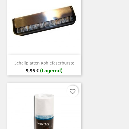
Schallplatten Kohlefaserbürste
Preis
9,95 €
(Lagernd)
favorite_border