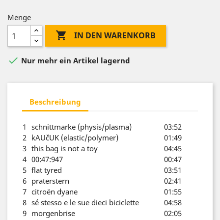
Menge

IN DEN WARENKORB

Nur mehr ein Artikel lagernd
Beschreibung
1
schnittmarke (physis/plasma)
03:52
2
kAUčUK (elastic/polymer)
01:49
3
this bag is not a toy
04:45
4
00:47:947
00:47
5
flat tyred
03:51
6
praterstern
02:41
7
citroën dyane
01:55
8
sé stesso e le sue dieci biciclette
04:58
9
morgenbrise
02:05