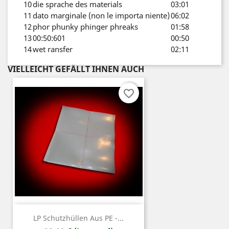
10
die sprache des materials
03:01
11
dato marginale (non le importa niente)
06:02
12
phor phunky phinger phreaks
01:58
13
00:50:601
00:50
14
wet ransfer
02:11
VIELLEICHT GEFÄLLT IHNEN AUCH
favorite_border
LP Schutzhüllen Aus PE -...