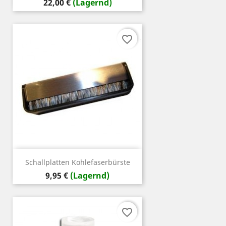
Preis
22,00 €
(Lagernd)
favorite_border
Schallplatten Kohlefaserbürste
Preis
9,95 €
(Lagernd)
favorite_border