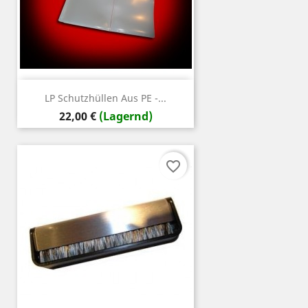
LP Schutzhüllen Aus PE -...
Preis
22,00 €
(Lagernd)
favorite_border