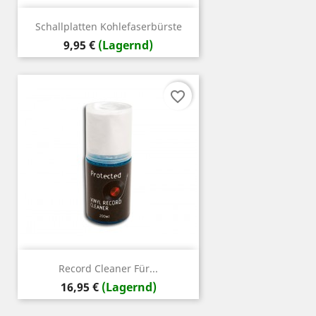
Schallplatten Kohlefaserbürste
Preis
9,95 €
(Lagernd)
favorite_border
Record Cleaner Für...
Preis
16,95 €
(Lagernd)