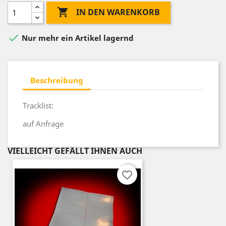

IN DEN WARENKORB

Nur mehr ein Artikel lagernd
Beschreibung
Tracklist:
auf Anfrage
VIELLEICHT GEFÄLLT IHNEN AUCH
favorite_border