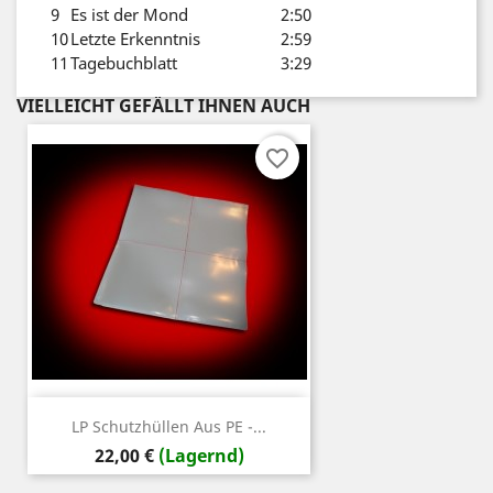
9
Es ist der Mond
2:50
10
Letzte Erkenntnis
2:59
11
Tagebuchblatt
3:29
VIELLEICHT GEFÄLLT IHNEN AUCH
favorite_border
LP Schutzhüllen Aus PE -...
Preis
22,00 €
(Lagernd)