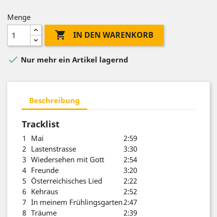
Menge

IN DEN WARENKORB

Nur mehr ein Artikel lagernd
Beschreibung
Tracklist
1
Mai
2:59
2
Lastenstrasse
3:30
3
Wiedersehen mit Gott
2:54
4
Freunde
3:20
5
Österreichisches Lied
2:22
6
Kehraus
2:52
7
In meinem Frühlingsgarten
2:47
8
Träume
2:39