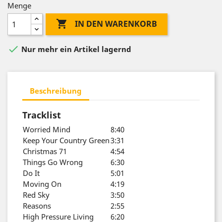
Menge

IN DEN WARENKORB

Nur mehr ein Artikel lagernd
Beschreibung
Tracklist
Worried Mind
8:40
Keep Your Country Green
3:31
Christmas 71
4:54
Things Go Wrong
6:30
Do It
5:01
Moving On
4:19
Red Sky
3:50
Reasons
2:55
High Pressure Living
6:20