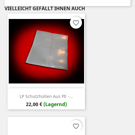
VIELLEICHT GEFÄLLT IHNEN AUCH
favorite_border
LP Schutzhüllen Aus PE -...
Preis
22,00 €
(Lagernd)
favorite_border