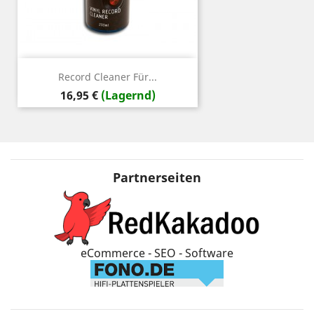
Record Cleaner Für...
Preis
16,95 €
(Lagernd)
Partnerseiten
eCommerce - SEO - Software