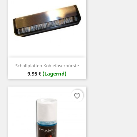
Schallplatten Kohlefaserbürste
Preis
9,95 €
(Lagernd)
favorite_border