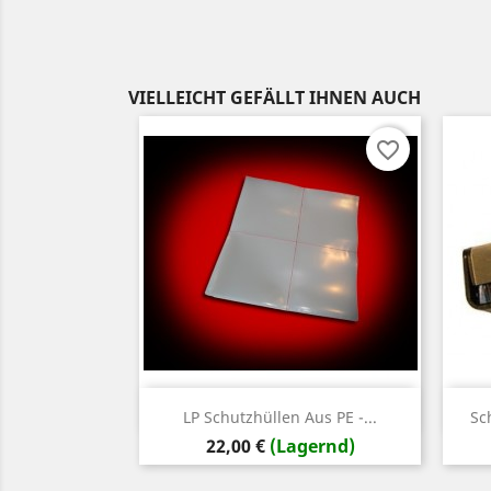
VIELLEICHT GEFÄLLT IHNEN AUCH
favorite_border
Vorschau

LP Schutzhüllen Aus PE -...
Sc
Preis
22,00 €
(Lagernd)