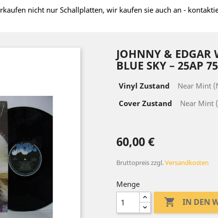
rkaufen nicht nur Schallplatten, wir kaufen sie auch an - kontakti
JOHNNY & EDGAR W
BLUE SKY – 25AP 7
Vinyl Zustand
Near Mint 
Cover Zustand
Near Mint 
60,00 €
Bruttopreis
zzgl.
Versandkosten
Menge

IN DEN