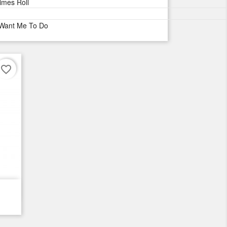
imes Roll
 Want Me To Do
favorite_border