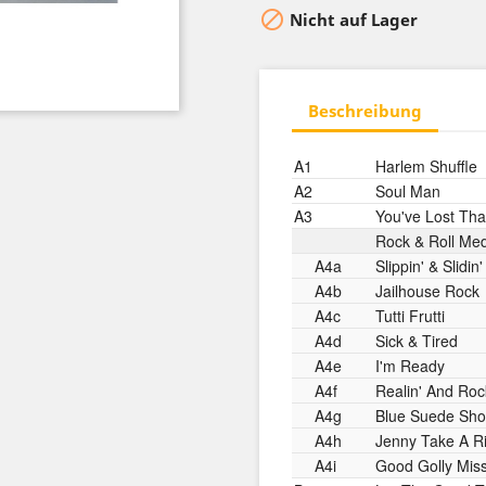

Nicht auf Lager
Beschreibung
A1
Harlem Shuffle
A2
Soul Man
A3
You've Lost That
Rock & Roll Me
A4a
Slippin' & Slidin'
A4b
Jailhouse Rock
A4c
Tutti Frutti
A4d
Sick & Tired
A4e
I'm Ready
A4f
Realin' And Roc
A4g
Blue Suede Sh
A4h
Jenny Take A R
A4i
Good Golly Miss