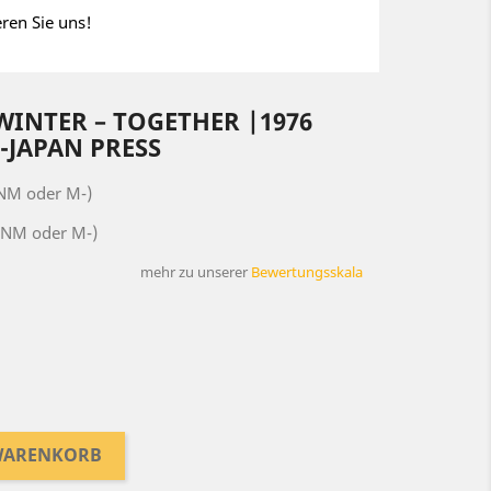
eren Sie uns!
INTER – TOGETHER |1976
5-JAPAN PRESS
(NM oder M-)
(NM oder M-)
mehr zu unserer
Bewertungsskala
 WARENKORB