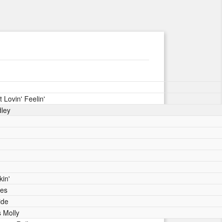
 Lovin' Feelin'
dley
kin'
oes
ide
 Molly