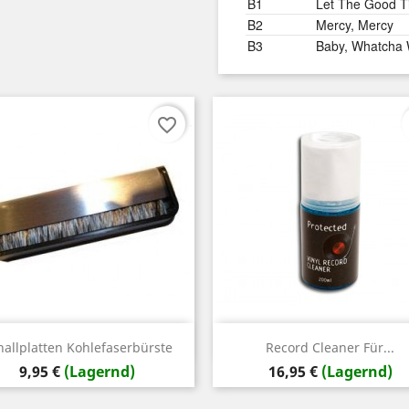
B1
Let The Good T
B2
Mercy, Mercy
B3
Baby, Whatcha
favorite_border
Vorschau
Vorschau


hallplatten Kohlefaserbürste
Record Cleaner Für...
Preis
Preis
9,95 €
(Lagernd)
16,95 €
(Lagernd)