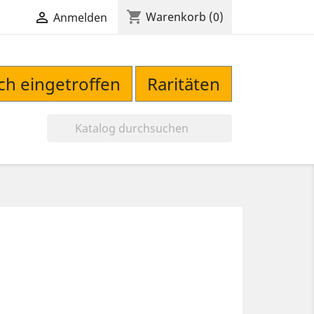
shopping_cart

Warenkorb
(0)
Anmelden
sch eingetroffen
Raritäten
