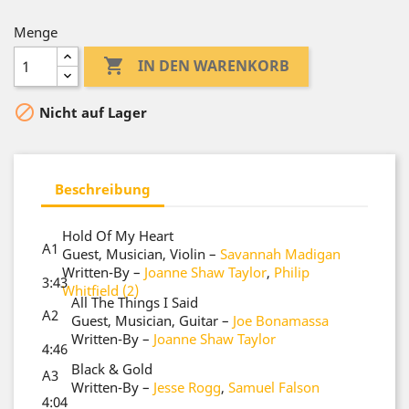
Menge

IN DEN WARENKORB

Nicht auf Lager
Beschreibung
Hold Of My Heart
A1
Guest, Musician, Violin
–
Savannah Madigan
Written-By
–
Joanne Shaw Taylor
,
Philip
3:43
Whitfield (2)
All The Things I Said
A2
Guest, Musician, Guitar
–
Joe Bonamassa
Written-By
–
Joanne Shaw Taylor
4:46
Black & Gold
A3
Written-By
–
Jesse Rogg
,
Samuel Falson
4:04