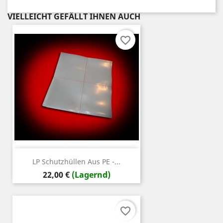
VIELLEICHT GEFÄLLT IHNEN AUCH
favorite_border
LP Schutzhüllen Aus PE -...
Preis
22,00 €
(Lagernd)
favorite_border