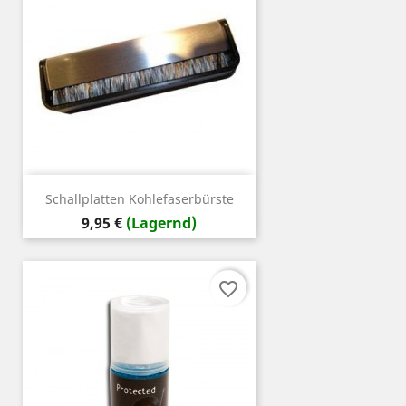
Schallplatten Kohlefaserbürste
Preis
9,95 €
(Lagernd)
favorite_border