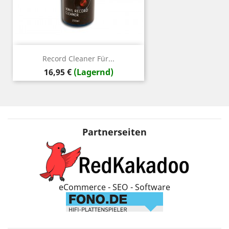
Record Cleaner Für...
Preis
16,95 €
(Lagernd)
Partnerseiten
eCommerce - SEO - Software