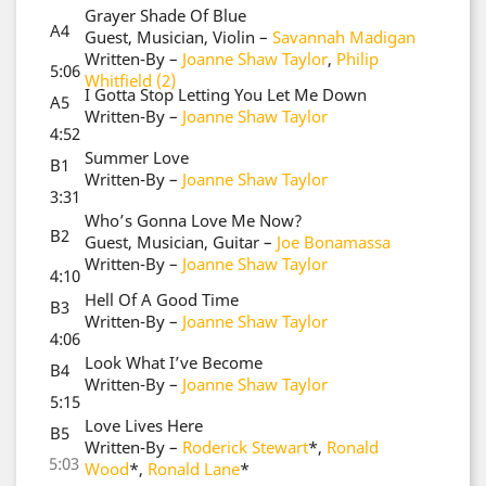
Grayer Shade Of Blue
A4
Guest, Musician, Violin
–
Savannah Madigan
Written-By
–
Joanne Shaw Taylor
,
Philip
5:06
Whitfield (2)
I Gotta Stop Letting You Let Me Down
A5
Written-By
–
Joanne Shaw Taylor
4:52
Summer Love
B1
Written-By
–
Joanne Shaw Taylor
3:31
Who’s Gonna Love Me Now?
B2
Guest, Musician, Guitar
–
Joe Bonamassa
Written-By
–
Joanne Shaw Taylor
4:10
Hell Of A Good Time
B3
Written-By
–
Joanne Shaw Taylor
4:06
Look What I’ve Become
B4
Written-By
–
Joanne Shaw Taylor
5:15
Love Lives Here
B5
Written-By
–
Roderick Stewart
*
,
Ronald
5:03
Wood
*
,
Ronald Lane
*