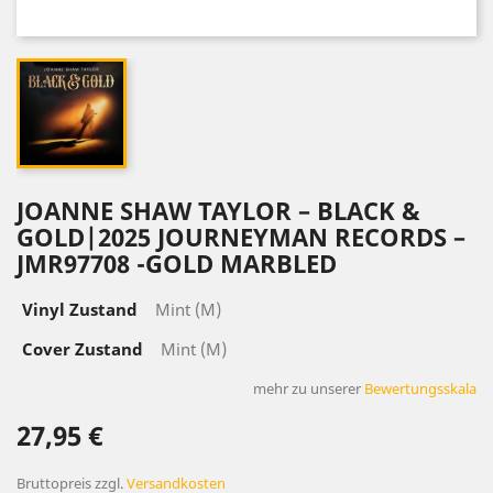
JOANNE SHAW TAYLOR – BLACK &
GOLD|2025 JOURNEYMAN RECORDS –
JMR97708 -GOLD MARBLED
Vinyl Zustand
Mint (M)
Cover Zustand
Mint (M)
mehr zu unserer
Bewertungsskala
27,95 €
Bruttopreis
zzgl.
Versandkosten