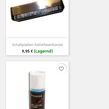
Schallplatten Kohlefaserbürste
Preis
9,95 €
(Lagernd)
favorite_border