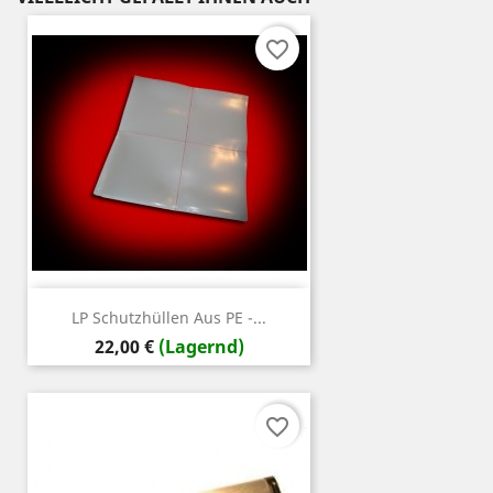
favorite_border
LP Schutzhüllen Aus PE -...
Preis
22,00 €
(Lagernd)
favorite_border