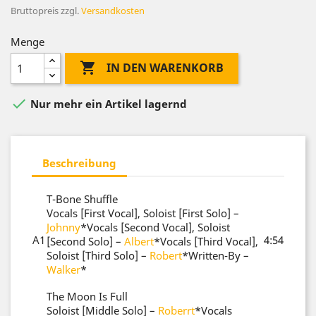
Bruttopreis
zzgl.
Versandkosten
Menge

IN DEN WARENKORB

Nur mehr ein Artikel lagernd
Beschreibung
T-Bone Shuffle
Vocals [First Vocal], Soloist [First Solo] –
Johnny
*
Vocals [Second Vocal], Soloist
A1
4:54
[Second Solo] –
Albert
*
Vocals [Third Vocal],
Soloist [Third Solo] –
Robert
*
Written-By –
Walker
*
The Moon Is Full
Soloist [Middle Solo] –
Roberrt
*
Vocals