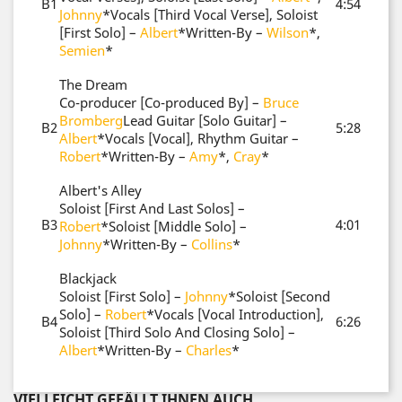
B1
4:54
Johnny
*
Vocals [Third Vocal Verse], Soloist
[First Solo] –
Albert
*
Written-By –
Wilson
*,
Semien
*
The Dream
Co-producer [Co-produced By] –
Bruce
Bromberg
Lead Guitar [Solo Guitar] –
B2
5:28
Albert
*
Vocals [Vocal], Rhythm Guitar –
Robert
*
Written-By –
Amy
*,
Cray
*
Albert's Alley
Soloist [First And Last Solos] –
B3
4:01
Robert
*
Soloist [Middle Solo] –
Johnny
*
Written-By –
Collins
*
Blackjack
Soloist [First Solo] –
Johnny
*
Soloist [Second
Solo] –
Robert
*
Vocals [Vocal Introduction],
B4
6:26
Soloist [Third Solo And Closing Solo] –
Albert
*
Written-By –
Charles
*
VIELLEICHT GEFÄLLT IHNEN AUCH