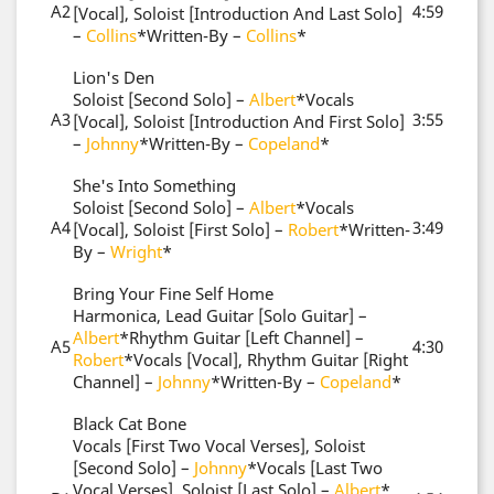
A2
4:59
[Vocal], Soloist [Introduction And Last Solo]
–
Collins
*
Written-By –
Collins
*
Lion's Den
Soloist [Second Solo] –
Albert
*
Vocals
A3
3:55
[Vocal], Soloist [Introduction And First Solo]
–
Johnny
*
Written-By –
Copeland
*
She's Into Something
Soloist [Second Solo] –
Albert
*
Vocals
A4
3:49
[Vocal], Soloist [First Solo] –
Robert
*
Written-
By –
Wright
*
Bring Your Fine Self Home
Harmonica, Lead Guitar [Solo Guitar] –
Albert
*
Rhythm Guitar [Left Channel] –
A5
4:30
Robert
*
Vocals [Vocal], Rhythm Guitar [Right
Channel] –
Johnny
*
Written-By –
Copeland
*
Black Cat Bone
Vocals [First Two Vocal Verses], Soloist
[Second Solo] –
Johnny
*
Vocals [Last Two
Vocal Verses], Soloist [Last Solo] –
Albert
*,