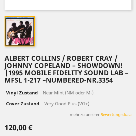
ALBERT COLLINS / ROBERT CRAY /
JOHNNY COPELAND ‎– SHOWDOWN!
|1995 MOBILE FIDELITY SOUND LAB ‎–
MFSL 1-217 –NUMBERED-NR.3354
Vinyl Zustand
Near Mint (NM oder M-)
Cover Zustand
Very Good Plus (VG+)
mehr zu unserer
Bewertungsskala
120,00 €