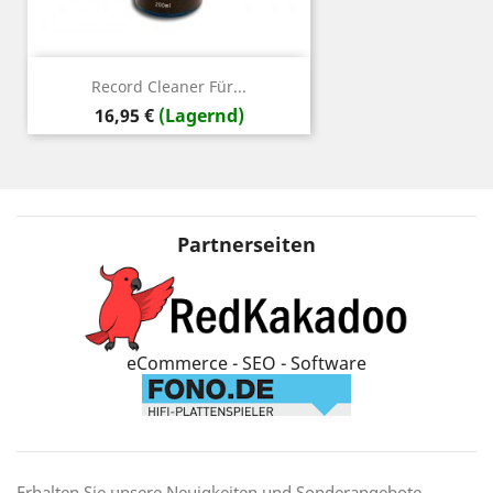
Record Cleaner Für...
Preis
16,95 €
(Lagernd)
Partnerseiten
eCommerce - SEO - Software
Erhalten Sie unsere Neuigkeiten und Sonderangebote