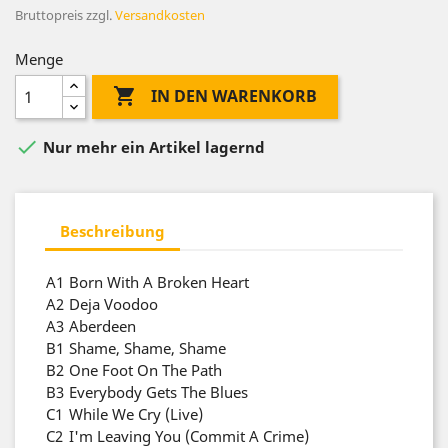
Bruttopreis
zzgl.
Versandkosten
Menge

IN DEN WARENKORB

Nur mehr ein Artikel lagernd
Beschreibung
A1
Born With A Broken Heart
A2
Deja Voodoo
A3
Aberdeen
B1
Shame, Shame, Shame
B2
One Foot On The Path
B3
Everybody Gets The Blues
C1
While We Cry (Live)
C2
I'm Leaving You (Commit A Crime)