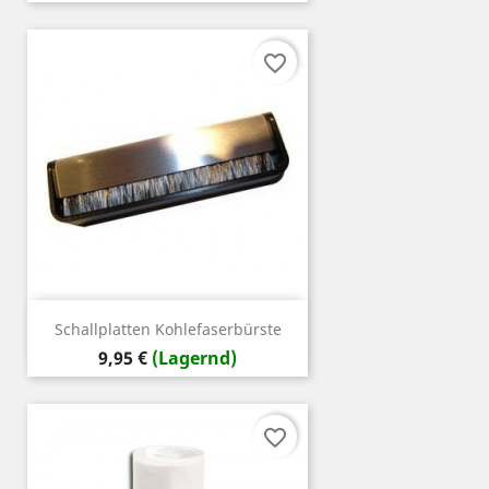
favorite_border
Schallplatten Kohlefaserbürste
Preis
9,95 €
(Lagernd)
favorite_border