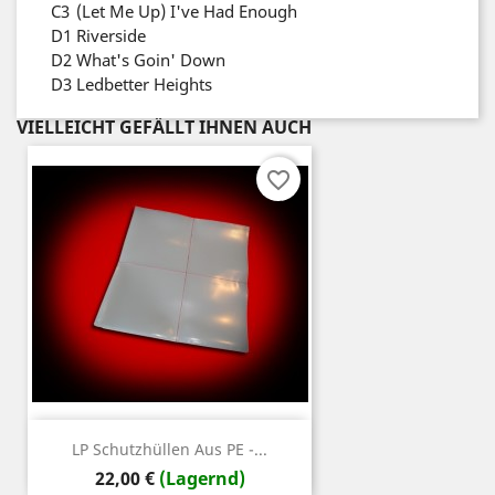
C3
(Let Me Up) I've Had Enough
D1
Riverside
D2
What's Goin' Down
D3
Ledbetter Heights
VIELLEICHT GEFÄLLT IHNEN AUCH
favorite_border
LP Schutzhüllen Aus PE -...
Preis
22,00 €
(Lagernd)