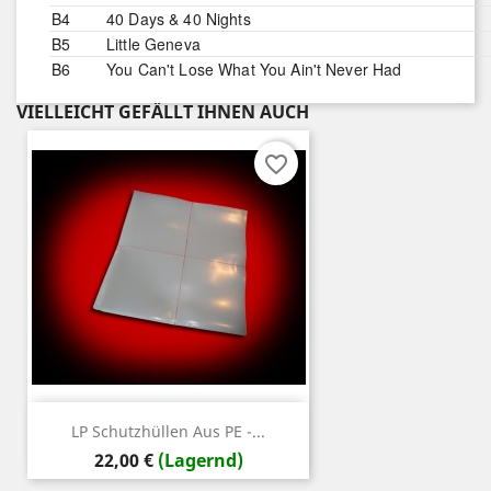
B4
40 Days & 40 Nights
B5
Little Geneva
B6
You Can't Lose What You Ain't Never Had
VIELLEICHT GEFÄLLT IHNEN AUCH
favorite_border
LP Schutzhüllen Aus PE -...
Preis
22,00 €
(Lagernd)