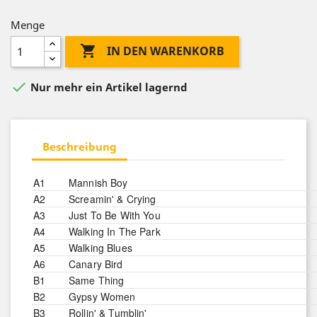
Menge

IN DEN WARENKORB

Nur mehr ein Artikel lagernd
Beschreibung
A1
Mannish Boy
A2
Screamin' & Crying
A3
Just To Be With You
A4
Walking In The Park
A5
Walking Blues
A6
Canary Bird
B1
Same Thing
B2
Gypsy Women
B3
Rollin' & Tumblin'