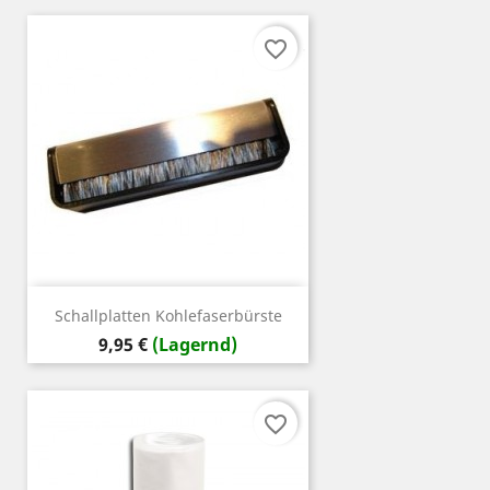
favorite_border
Schallplatten Kohlefaserbürste
Preis
9,95 €
(Lagernd)
favorite_border