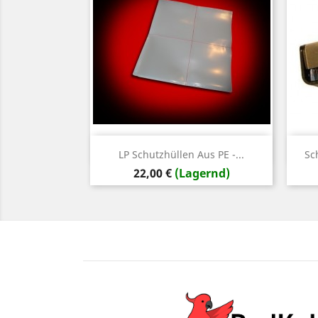
Vorschau

LP Schutzhüllen Aus PE -...
Sc
Preis
22,00 €
(Lagernd)