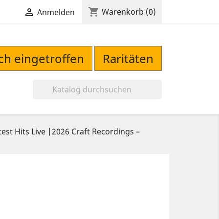
shopping_cart

Warenkorb
(0)
Anmelden
sch eingetroffen
Raritäten

t Hits Live |2026 Craft Recordings –