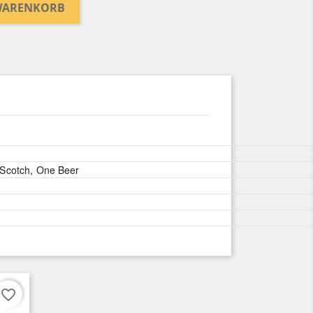
 WARENKORB
Scotch, One Beer
favorite_border