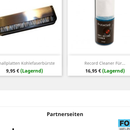
Vorschau
Vorschau


hallplatten Kohlefaserbürste
Record Cleaner Für...
Preis
Preis
9,95 €
(Lagernd)
16,95 €
(Lagernd)
Partnerseiten