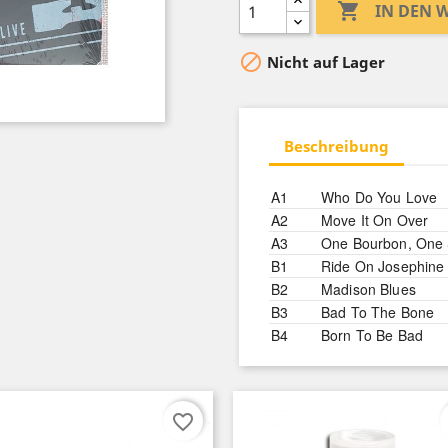

IN DEN

Nicht auf Lager
Beschreibung
A1
Who Do You Love
A2
Move It On Over
A3
One Bourbon, One 
B1
Ride On Josephine
B2
Madison Blues
B3
Bad To The Bone
B4
Born To Be Bad
favorite_border