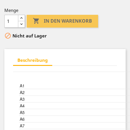
Menge

IN DEN WARENKORB

Nicht auf Lager
Beschreibung
A1
A2
A3
A4
A5
A6
A7