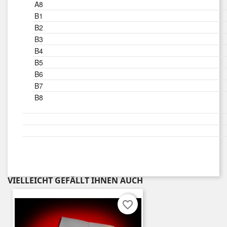
A8
B1
B2
B3
B4
B5
B6
B7
B8
VIELLEICHT GEFÄLLT IHNEN AUCH
favorite_border