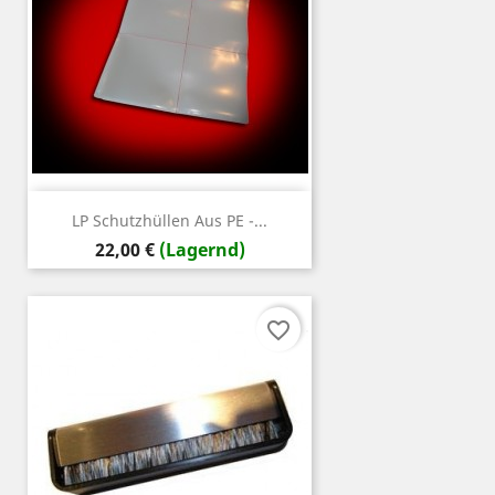
LP Schutzhüllen Aus PE -...
Preis
22,00 €
(Lagernd)
favorite_border