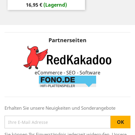
Preis
16,95 €
(Lagernd)
Partnerseiten
eCommerce - SEO - Software
Erhalten Sie unsere Neuigkeiten und Sonderangebote
Sie können Ihr Einverständnis jederzeit widerrufen. Unsere