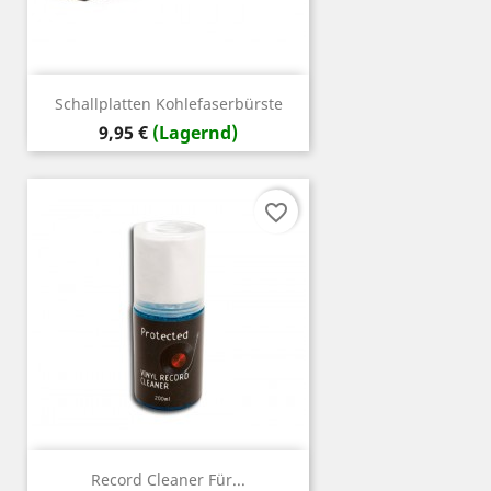
Schallplatten Kohlefaserbürste
Preis
9,95 €
(Lagernd)
favorite_border
Record Cleaner Für...