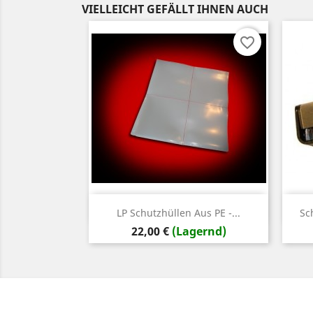
VIELLEICHT GEFÄLLT IHNEN AUCH
favorite_border
Vorschau

LP Schutzhüllen Aus PE -...
Sc
Preis
22,00 €
(Lagernd)