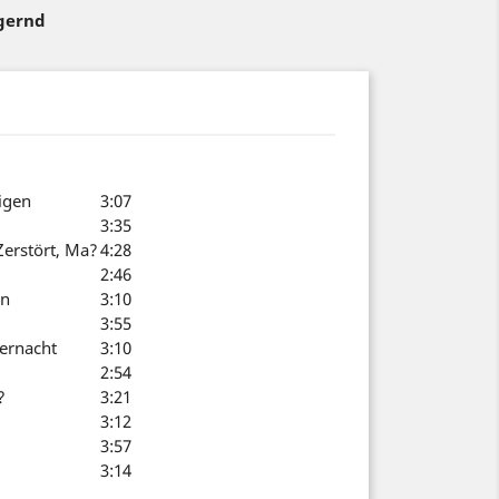
agernd
igen
3:07
3:35
Zerstört, Ma?
4:28
2:46
en
3:10
3:55
ernacht
3:10
2:54
?
3:21
3:12
3:57
3:14