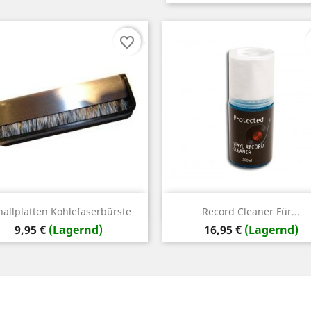
favorite_border
Vorschau
Vorschau


hallplatten Kohlefaserbürste
Record Cleaner Für...
Preis
Preis
9,95 €
(Lagernd)
16,95 €
(Lagernd)