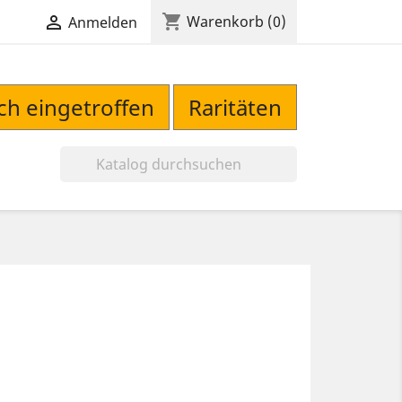
shopping_cart

Warenkorb
(0)
Anmelden
sch eingetroffen
Raritäten
