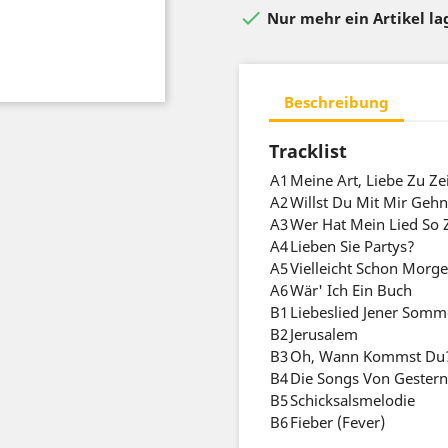

Nur mehr ein Artikel l
Beschreibung
Tracklist
A1
Meine Art, Liebe Zu Ze
A2
Willst Du Mit Mir Gehn
A3
Wer Hat Mein Lied So 
A4
Lieben Sie Partys?
A5
Vielleicht Schon Morg
A6
Wär' Ich Ein Buch
B1
Liebeslied Jener Somm
B2
Jerusalem
B3
Oh, Wann Kommst Du
B4
Die Songs Von Gestern
B5
Schicksalsmelodie
B6
Fieber (Fever)