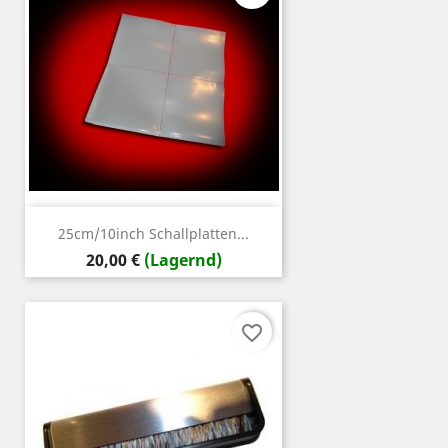
25cm/10inch Schallplatten...
Preis
20,00 €
(Lagernd)
favorite_border