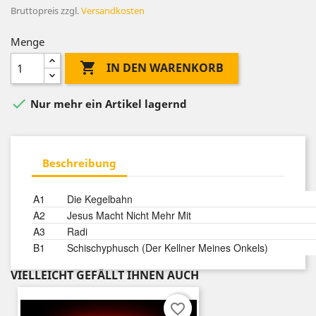
Bruttopreis
zzgl.
Versandkosten
Menge

IN DEN WARENKORB

Nur mehr ein Artikel lagernd
Beschreibung
Position
Title/Credits
Duration
A1
Die Kegelbahn
A2
Jesus Macht Nicht Mehr Mit
A3
Radi
B1
Schischyphusch (Der Kellner Meines Onkels)
VIELLEICHT GEFÄLLT IHNEN AUCH
favorite_border