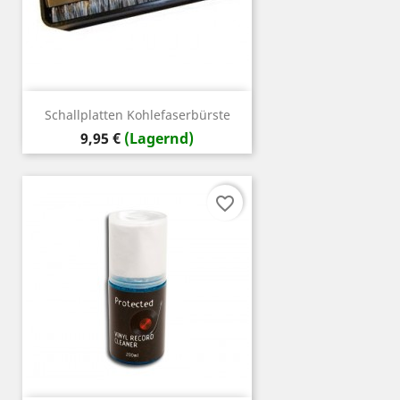
Schallplatten Kohlefaserbürste
Preis
9,95 €
(Lagernd)
favorite_border