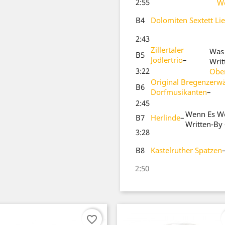
2:55
W
B4
Dolomiten Sextett Li
2:43
Zillertaler
Was 
B5
Jodlertrio
–
Writ
3:22
Ober
Original Bregenzerw
B6
Dorfmusikanten
–
2:45
Wenn Es We
B7
Herlinde
–
Written-By
3:28
B8
Kastelruther Spatzen
2:50
favorite_border