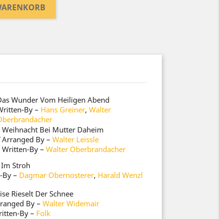
 WARENKORB
Das Wunder Vom Heiligen Abend
Written-By
–
Hans Greiner
,
Walter
Oberbrandacher
Weihnacht Bei Mutter Daheim
–
Arranged By
–
Walter Leissle
Written-By
–
Walter Oberbrandacher
 Im Stroh
n-By
–
Dagmar Obernosterer
,
Harald Wenzl
ise Rieselt Der Schnee
ranged By
–
Walter Widemair
itten-By
–
Folk