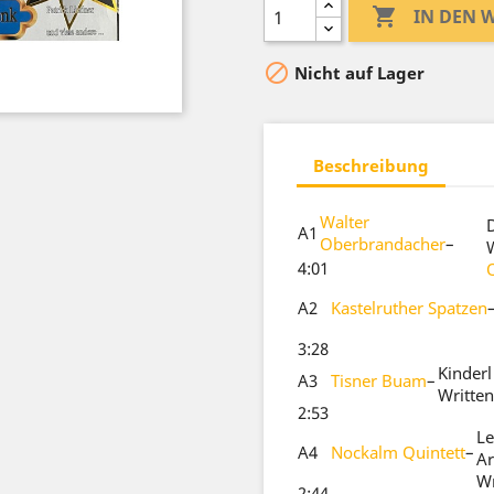

IN DEN

Nicht auf Lager
Beschreibung
Walter
A1
Oberbrandacher
–
4:01
A2
Kastelruther Spatzen
3:28
Kinderl
A3
Tisner Buam
–
Writte
2:53
Le
A4
Nockalm Quintett
–
Ar
Wr
2:44