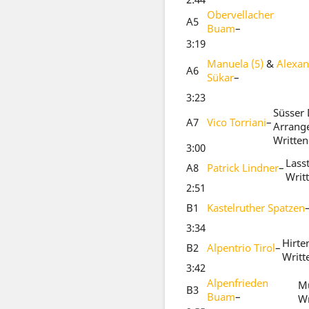
Obervellacher
A5
Buam
–
3:19
Manuela (5)
&
Alexan
A6
Sükar
–
3:23
Süsser 
A7
Vico Torriani
–
Arrang
Written
3:00
Lass
A8
Patrick Lindner
–
Writ
2:51
B1
Kastelruther Spatzen
3:34
Hirte
B2
Alpentrio Tirol
–
Writt
3:42
Alpenfrieden
Mü
B3
Buam
–
Wr