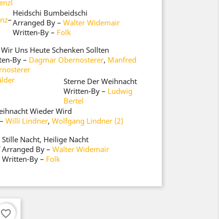
enzl
Heidschi Bumbeidschi
enz
–
Arranged By
–
Walter Widemair
Written-By
–
Folk
Wir Uns Heute Schenken Sollten
ten-By
–
Dagmar Obernosterer
,
Manfred
nosterer
älder
Sterne Der Weihnacht
Written-By
–
Ludwig
Bertel
ihnacht Wieder Wird
–
Willi Lindner
,
Wolfgang Lindner (2)
Stille Nacht, Heilige Nacht
–
Arranged By
–
Walter Widemair
Written-By
–
Folk
favorite_border