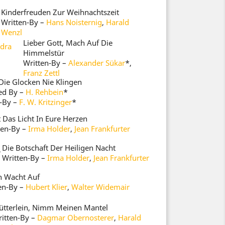
Kinderfreuden Zur Weihnachtszeit
Written-By
–
Hans Noisternig
,
Harald
Wenzl
Lieber Gott, Mach Auf Die
dra
Himmelstür
Written-By
–
Alexander Sükar
*
,
Franz Zettl
Die Glocken Nie Klingen
ed By
–
H. Rehbein
*
-By
–
F. W. Kritzinger
*
t Das Licht In Eure Herzen
ten-By
–
Irma Holder
,
Jean Frankfurter
Die Botschaft Der Heiligen Nacht
–
Written-By
–
Irma Holder
,
Jean Frankfurter
n Wacht Auf
en-By
–
Hubert Klier
,
Walter Widemair
tterlein, Nimm Meinen Mantel
itten-By
–
Dagmar Obernosterer
,
Harald