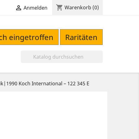
shopping_cart

Warenkorb
(0)
Anmelden
sch eingetroffen
Raritäten

k|1990 Koch International – 122 345 E