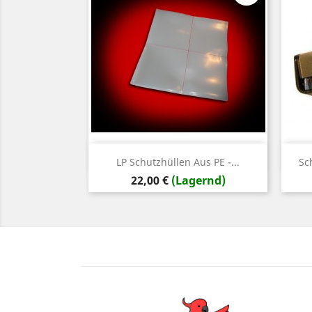
Vorschau

LP Schutzhüllen Aus PE -...
Sc
Preis
22,00 €
(Lagernd)