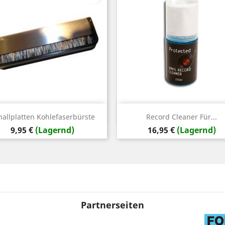
Vorschau
Vorschau


hallplatten Kohlefaserbürste
Record Cleaner Für...
Preis
Preis
9,95 €
(Lagernd)
16,95 €
(Lagernd)
Partnerseiten