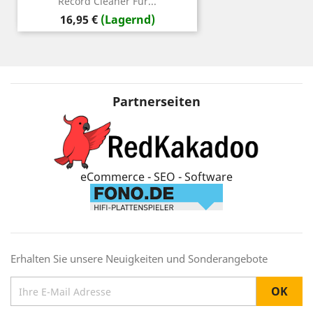
Record Cleaner Für...
Preis
16,95 €
(Lagernd)
Partnerseiten
eCommerce - SEO - Software
Erhalten Sie unsere Neuigkeiten und Sonderangebote