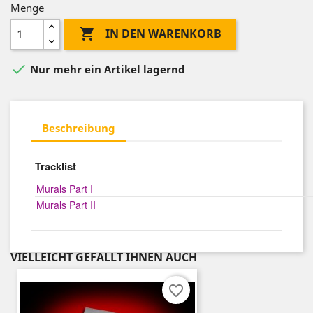
Menge

IN DEN WARENKORB

Nur mehr ein Artikel lagernd
Beschreibung
Tracklist
Murals Part I
Murals Part II
VIELLEICHT GEFÄLLT IHNEN AUCH
favorite_border