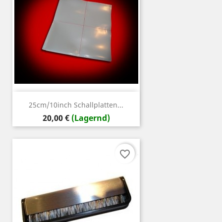
25cm/10inch Schallplatten...
Preis
20,00 €
(Lagernd)
favorite_border