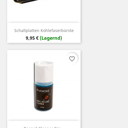
Schallplatten Kohlefaserbürste
Preis
9,95 €
(Lagernd)
favorite_border