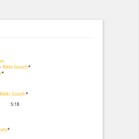
ws
–
Rikki Gooch
*
y
*
Rikki Gooch
*
5:18
kets
*