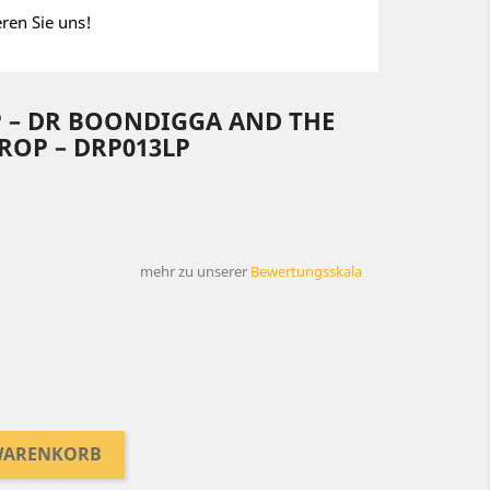
eren Sie uns!
P – DR BOONDIGGA AND THE
ROP – DRP013LP
mehr zu unserer
Bewertungsskala
 WARENKORB