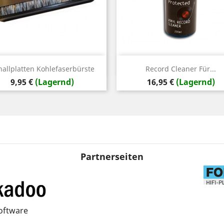
Vorschau
Vorschau


hallplatten Kohlefaserbürste
Record Cleaner Für...
Preis
Preis
9,95 €
(Lagernd)
16,95 €
(Lagernd)
Partnerseiten
oftware