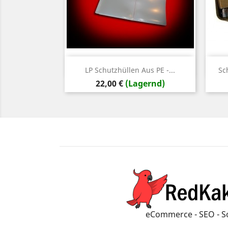
Vorschau

LP Schutzhüllen Aus PE -...
Sc
Preis
22,00 €
(Lagernd)
eCommerce - SEO - S