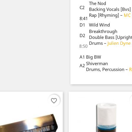
The Nod
C2
Backing Vocals [Bvs]
Rap [Rhyming]
–
MC 
8:41
D1
Wild Wind
Breakthrough
D2
Double Bass [Upright
Drums
–
Julien Dyne
8:50
A1
Big BW
Shiverman
A2
Drums, Percussion
–
R
favorite_border