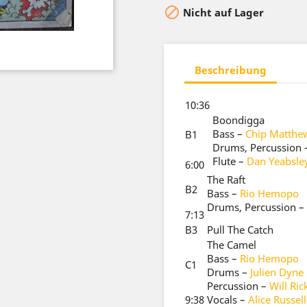

Nicht auf Lager
Beschreibung
10:36
Boondigga
Bass
–
Chip Matthe
B1
Drums, Percussion
Flute
–
Dan Yeabsle
6:00
The Raft
B2
Bass
–
Rio Hemopo
Drums, Percussion
–
7:13
B3
Pull The Catch
The Camel
Bass
–
Rio Hemopo
C1
Drums
–
Julien Dyne
Percussion
–
Will Ric
9:38
Vocals
–
Alice Russell