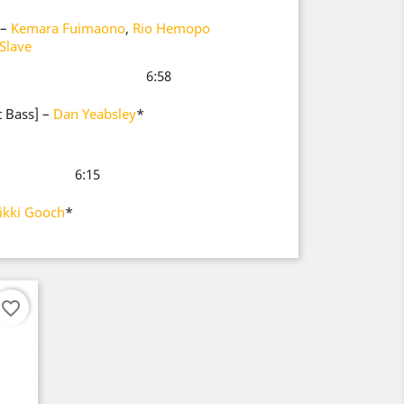
–
Kemara Fuimaono
,
Rio Hemopo
Slave
6:58
 Bass]
–
Dan Yeabsley
*
6:15
ikki Gooch
*
favorite_border