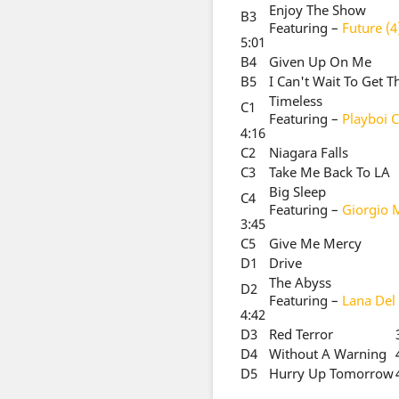
Enjoy The Show
B3
Featuring
–
Future (4
5:01
B4
Given Up On Me
B5
I Can't Wait To Get T
Timeless
C1
Featuring
–
Playboi C
4:16
C2
Niagara Falls
C3
Take Me Back To LA
Big Sleep
C4
Featuring
–
Giorgio 
3:45
C5
Give Me Mercy
D1
Drive
The Abyss
D2
Featuring
–
Lana Del
4:42
D3
Red Terror
D4
Without A Warning
D5
Hurry Up Tomorrow