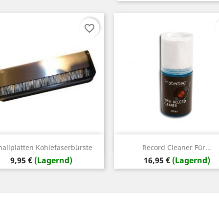
favorite_border
Vorschau
Vorschau


hallplatten Kohlefaserbürste
Record Cleaner Für...
Preis
Preis
9,95 €
(Lagernd)
16,95 €
(Lagernd)