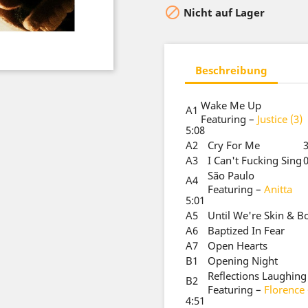

Nicht auf Lager
Beschreibung
Wake Me Up
A1
Featuring
–
Justice (3)
5:08
A2
Cry For Me
3
A3
I Can't Fucking Sing
0
São Paulo
A4
Featuring
–
Anitta
5:01
A5
Until We're Skin & B
A6
Baptized In Fear
A7
Open Hearts
B1
Opening Night
Reflections Laughing
B2
Featuring
–
Florence
4:51