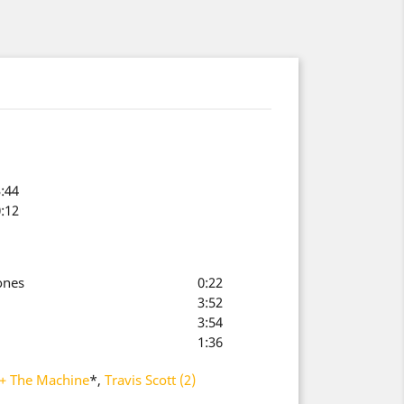
:44
:12
ones
0:22
3:52
3:54
1:36
 + The Machine
*
,
Travis Scott (2)