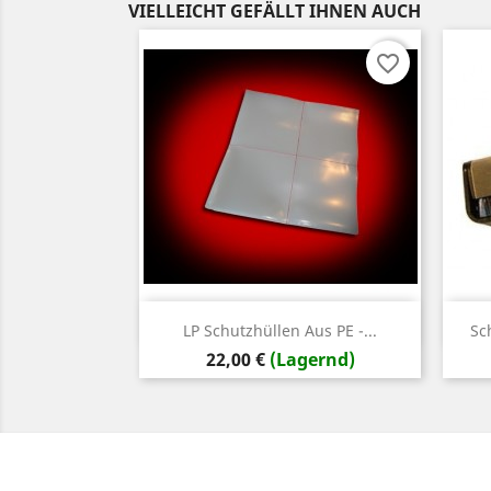
VIELLEICHT GEFÄLLT IHNEN AUCH
favorite_border
Vorschau

LP Schutzhüllen Aus PE -...
Sc
Preis
22,00 €
(Lagernd)