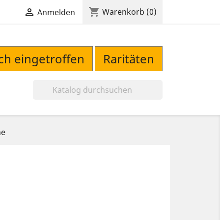
shopping_cart

Warenkorb
(0)
Anmelden
sch eingetroffen
Raritäten

ne