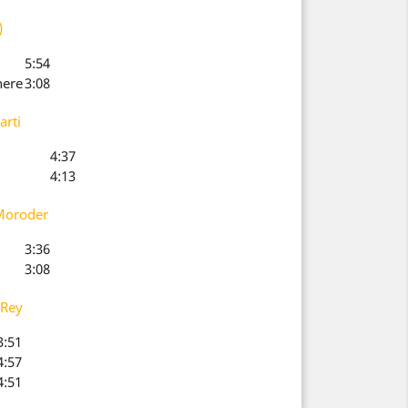
)
5:54
here
3:08
arti
4:37
4:13
Moroder
3:36
3:08
 Rey
3:51
4:57
4:51