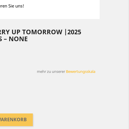
eren Sie uns!
RRY UP TOMORROW |2025
S – NONE
mehr zu unserer
Bewertungsskala
 WARENKORB