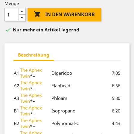
Menge

IN DEN WARENKORB

Nur mehr ein Artikel lagernd
Beschreibung
The Aphex
A1
Digeridoo
7:05
Twin
*
–
The Aphex
A2
Flaphead
6:56
Twin
*
–
The Aphex
A3
Phloam
5:30
Twin
*
–
The Aphex
B1
Isopropanol
6:20
Twin
*
–
The Aphex
B2
Polynomial-C
4:43
Twin
*
–
The Aphex