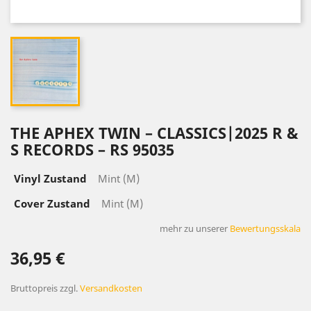
THE APHEX TWIN – CLASSICS|2025 R &
S RECORDS – RS 95035
Vinyl Zustand
Mint (M)
Cover Zustand
Mint (M)
mehr zu unserer
Bewertungsskala
36,95 €
Bruttopreis
zzgl.
Versandkosten