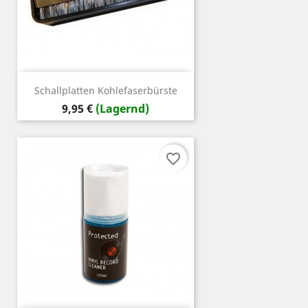
Schallplatten Kohlefaserbürste
Preis
9,95 €
(Lagernd)
favorite_border