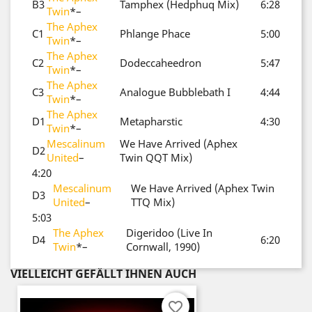
B3
Tamphex (Hedphuq Mix)
6:28
Twin
*
–
The Aphex
C1
Phlange Phace
5:00
Twin
*
–
The Aphex
C2
Dodeccaheedron
5:47
Twin
*
–
The Aphex
C3
Analogue Bubblebath I
4:44
Twin
*
–
The Aphex
D1
Metapharstic
4:30
Twin
*
–
Mescalinum
We Have Arrived (Aphex
D2
United
–
Twin QQT Mix)
4:20
Mescalinum
We Have Arrived (Aphex Twin
D3
United
–
TTQ Mix)
5:03
The Aphex
Digeridoo (Live In
D4
6:20
Twin
*
–
Cornwall, 1990)
VIELLEICHT GEFÄLLT IHNEN AUCH
favorite_border