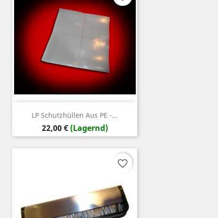
LP Schutzhüllen Aus PE -...
Preis
22,00 €
(Lagernd)
favorite_border