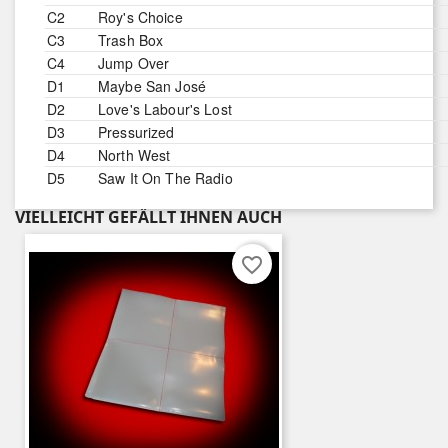
C2
Roy's Choice
C3
Trash Box
C4
Jump Over
D1
Maybe San José
D2
Love's Labour's Lost
D3
Pressurized
D4
North West
D5
Saw It On The Radio
VIELLEICHT GEFÄLLT IHNEN AUCH
favorite_border