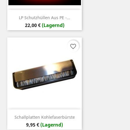
LP Schutzhüllen Aus PE -...
Preis
22,00 €
(Lagernd)
favorite_border
Schallplatten Kohlefaserbürste
Preis
9,95 €
(Lagernd)