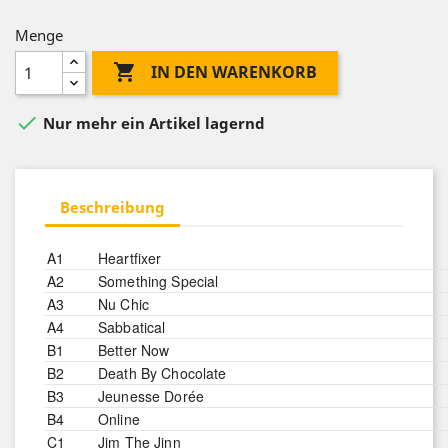
Menge

IN DEN WARENKORB

Nur mehr ein Artikel lagernd
Beschreibung
A1
Heartfixer
A2
Something Special
A3
Nu Chic
A4
Sabbatical
B1
Better Now
B2
Death By Chocolate
B3
Jeunesse Dorée
B4
Online
C1
Jim The Jinn