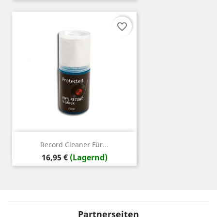
favorite_border
Record Cleaner Für...
Preis
16,95 €
(Lagernd)
Partnerseiten