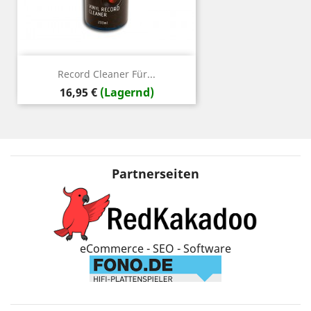
Record Cleaner Für...
Preis
16,95 €
(Lagernd)
Partnerseiten
eCommerce - SEO - Software