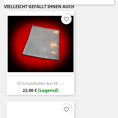
VIELLEICHT GEFÄLLT IHNEN AUCH
favorite_border
LP Schutzhüllen Aus PE -...
Preis
22,00 €
(Lagernd)
favorite_border