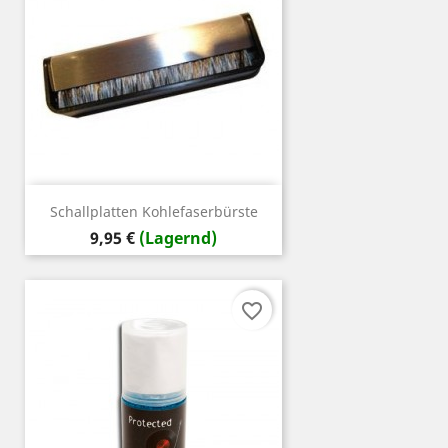
Schallplatten Kohlefaserbürste
Preis
9,95 €
(Lagernd)
favorite_border