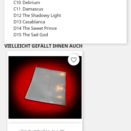
C10
Delirium
C11
Damascus
D12
The Shadowy Light
D13
Casablanca
D14
The Sweet Prince
D15
The Sad God
VIELLEICHT GEFÄLLT IHNEN AUCH
favorite_border