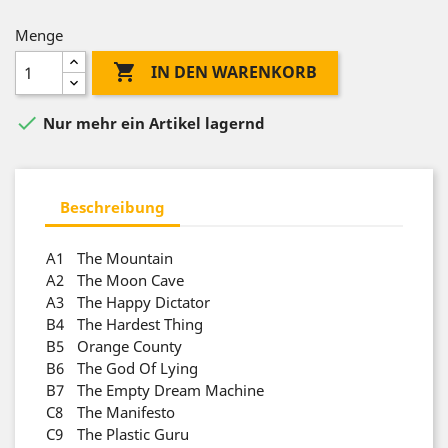
Menge

IN DEN WARENKORB

Nur mehr ein Artikel lagernd
Beschreibung
A1
The Mountain
A2
The Moon Cave
A3
The Happy Dictator
B4
The Hardest Thing
B5
Orange County
B6
The God Of Lying
B7
The Empty Dream Machine
C8
The Manifesto
C9
The Plastic Guru