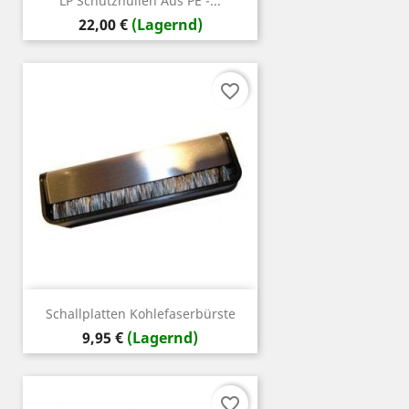
LP Schutzhüllen Aus PE -...
Preis
22,00 €
(Lagernd)
favorite_border
Schallplatten Kohlefaserbürste
Preis
9,95 €
(Lagernd)
favorite_border