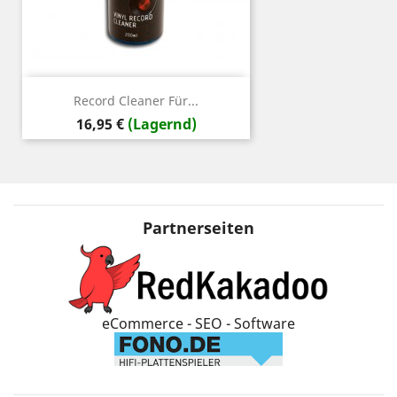
Record Cleaner Für...
Preis
16,95 €
(Lagernd)
Partnerseiten
eCommerce - SEO - Software