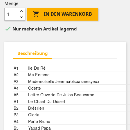
Menge

IN DEN WARENKORB

Nur mehr ein Artikel lagernd
Beschreibung
A1
Ile De Ré
A2
Ma Femme
A3
Mademoiselle Jenencroispasmesyeux
A4
Odette
A5
Lettre Ouverte De Julos Beaucarne
B1
Le Chant Du Désert
B2
Brésilien
B3
Gloria
B4
Perle Brune
B5
Yapad Papa