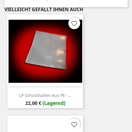
VIELLEICHT GEFÄLLT IHNEN AUCH
favorite_border
LP Schutzhüllen Aus PE -...
Preis
22,00 €
(Lagernd)
favorite_border