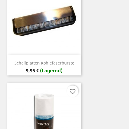
Schallplatten Kohlefaserbürste
Preis
9,95 €
(Lagernd)
favorite_border