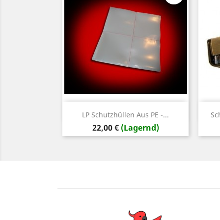
Vorschau

LP Schutzhüllen Aus PE -...
Sc
Preis
22,00 €
(Lagernd)