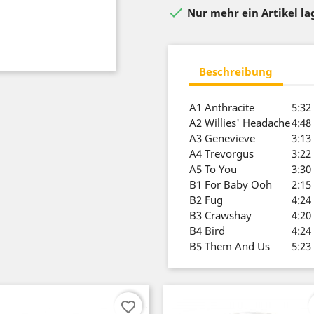

Nur mehr ein Artikel l
Beschreibung
A1
Anthracite
5:32
A2
Willies' Headache
4:48
A3
Genevieve
3:13
A4
Trevorgus
3:22
A5
To You
3:30
B1
For Baby Ooh
2:15
B2
Fug
4:24
B3
Crawshay
4:20
B4
Bird
4:24
B5
Them And Us
5:23
favorite_border