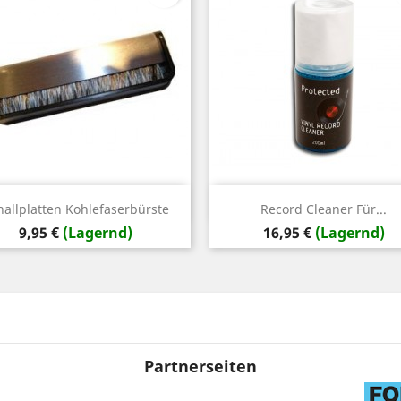
Vorschau
Vorschau


hallplatten Kohlefaserbürste
Record Cleaner Für...
Preis
Preis
9,95 €
(Lagernd)
16,95 €
(Lagernd)
Partnerseiten