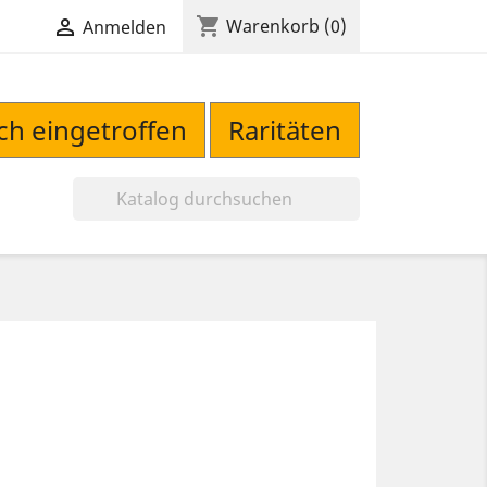
shopping_cart

Warenkorb
(0)
Anmelden
sch eingetroffen
Raritäten
