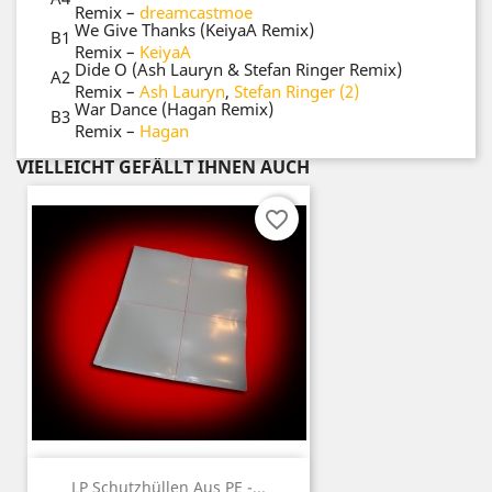
Remix
–
dreamcastmoe
We Give Thanks (KeiyaA Remix)
B1
Remix
–
KeiyaA
Dide O (Ash Lauryn & Stefan Ringer Remix)
A2
Remix
–
Ash Lauryn
,
Stefan Ringer (2)
War Dance (Hagan Remix)
B3
Remix
–
Hagan
VIELLEICHT GEFÄLLT IHNEN AUCH
favorite_border
LP Schutzhüllen Aus PE -...