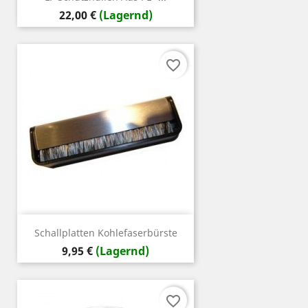
Preis
22,00 €
(Lagernd)
favorite_border
Schallplatten Kohlefaserbürste
Preis
9,95 €
(Lagernd)
favorite_border