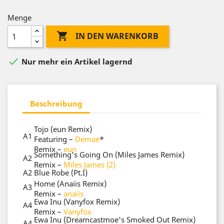
Menge

IN DEN WARENKORB

Nur mehr ein Artikel lagernd
Beschreibung
Tojo (eun Remix)
A1
Featuring
–
Demae
*
Remix
–
eun
Something's Going On (Miles James Remix)
A2
Remix
–
Miles James (2)
A2
Blue Robe (Pt.I)
Home (Anaiis Remix)
A3
Remix
–
anaiis
Ewa Inu (Vanyfox Remix)
A4
Remix
–
Vanyfox
Ewa Inu (Dreamcastmoe's Smoked Out Remix)
A4