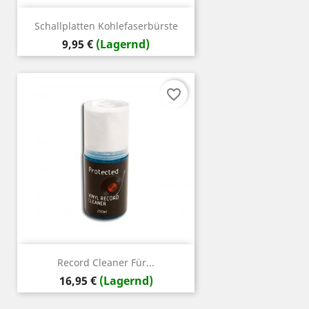
Schallplatten Kohlefaserbürste
Preis
9,95 €
(Lagernd)
favorite_border
Record Cleaner Für...
Preis
16,95 €
(Lagernd)