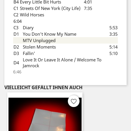
B4
Every Little Bit Hurts
4:01
C1
Streets Of New York (City Life)
7:35
C2
Wild Horses
6:04
C3
Diary
5:53
D1
You Don't Know My Name
3:35
MTV Unplugged
D2
Stolen Moments
5:14
D3
Fallin'
5:10
Love It Or Leave It Alone / Welcome To
D4
Jamrock
6:46
VIELLEICHT GEFÄLLT IHNEN AUCH
favorite_border