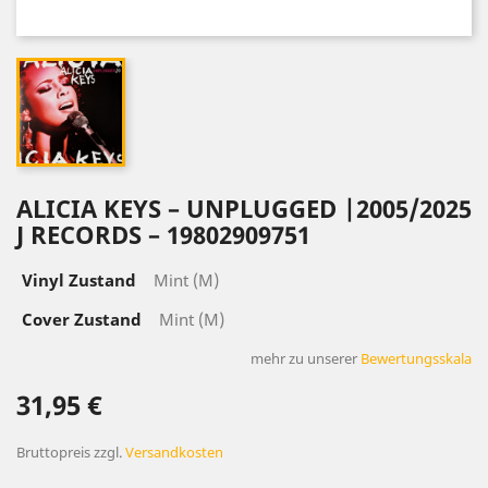
ALICIA KEYS – UNPLUGGED |2005/2025
J RECORDS – 19802909751
Vinyl Zustand
Mint (M)
Cover Zustand
Mint (M)
mehr zu unserer
Bewertungsskala
31,95 €
Bruttopreis
zzgl.
Versandkosten