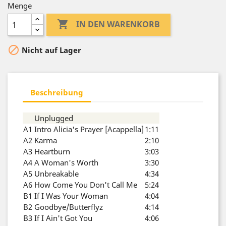
Menge

IN DEN WARENKORB

Nicht auf Lager
Beschreibung
Unplugged
A1
Intro Alicia's Prayer [Acappella]
1:11
A2
Karma
2:10
A3
Heartburn
3:03
A4
A Woman's Worth
3:30
A5
Unbreakable
4:34
A6
How Come You Don't Call Me
5:24
B1
If I Was Your Woman
4:04
B2
Goodbye/Butterflyz
4:14
B3
If I Ain't Got You
4:06