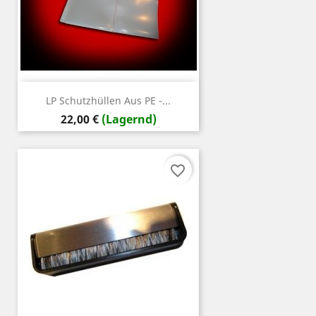
LP Schutzhüllen Aus PE -...
Preis
22,00 €
(Lagernd)
favorite_border