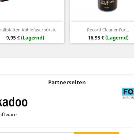
Vorschau
Vorschau


hallplatten Kohlefaserbürste
Record Cleaner Für...
Preis
Preis
9,95 €
(Lagernd)
16,95 €
(Lagernd)
Partnerseiten
oftware