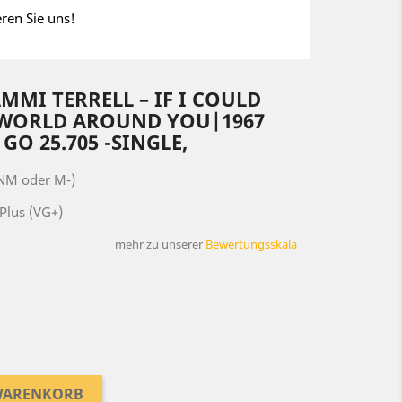
eren Sie uns!
MMI TERRELL – IF I COULD
 WORLD AROUND YOU|1967
O 25.705 -SINGLE,
(NM oder M-)
Plus (VG+)
mehr zu unserer
Bewertungsskala
 WARENKORB