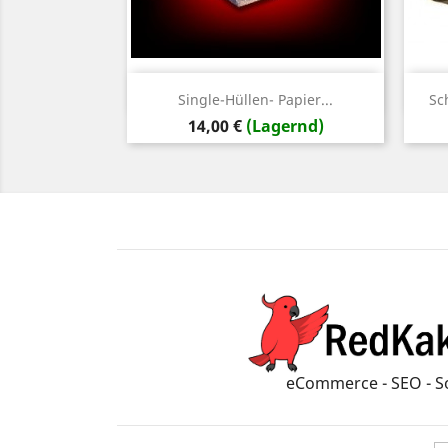
Vorschau

Single-Hüllen- Papier...
Sc
Preis
14,00 €
(Lagernd)
eCommerce - SEO - S