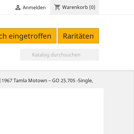
shopping_cart

Warenkorb
(0)
Anmelden
sch eingetroffen
Raritäten

u|1967 Tamla Motown – GO 25.705 -Single,