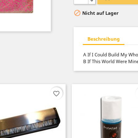

Nicht auf Lager
Beschreibung
A
If I Could Build My Wh
B
If This World Were Min
favorite_border