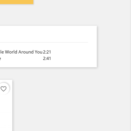
ole World Around You
2:21
e
2:41
favorite_border