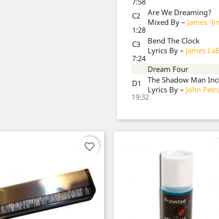
7:58
Are We Dreaming?
C2
Mixed By
–
James 'J
1:28
Bend The Clock
C3
Lyrics By
–
James LaB
7:24
Dream Four
The Shadow Man Inc
D1
Lyrics By
–
John Petr
19:32
favorite_border