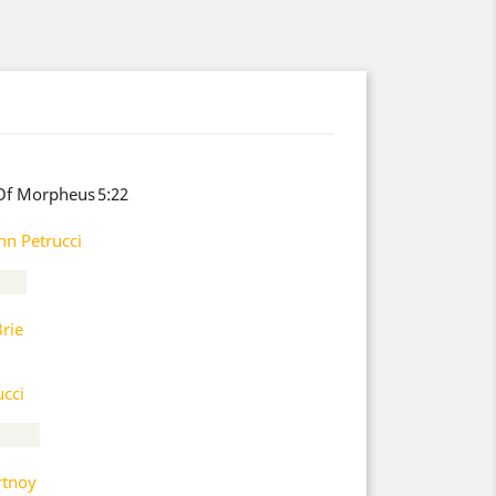
Of Morpheus
5:22
hn Petrucci
rie
ucci
rtnoy