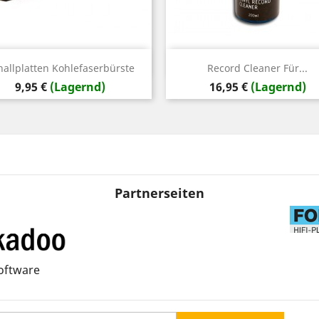
Vorschau
Vorschau


hallplatten Kohlefaserbürste
Record Cleaner Für...
Preis
Preis
9,95 €
(Lagernd)
16,95 €
(Lagernd)
Partnerseiten
oftware