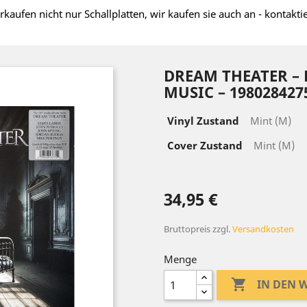
rkaufen nicht nur Schallplatten, wir kaufen sie auch an - kontakti
DREAM THEATER –
MUSIC – 198028427
Vinyl Zustand
Mint (M)
Cover Zustand
Mint (M)
34,95 €
Bruttopreis
zzgl.
Versandkosten
Menge

IN DEN