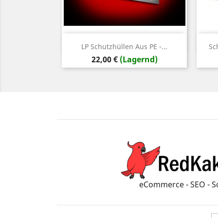
Vorschau

LP Schutzhüllen Aus PE -...
Sc
Preis
22,00 €
(Lagernd)
eCommerce - SEO - S