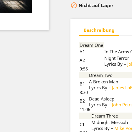

Nicht auf Lager
Beschreibung
Dream One
A1
In The Arms 
Night Terror
A2
Lyrics By
–
Jo
9:55
Dream Two
A Broken Man
B1
Lyrics By
–
James LaB
8:30
Dead Asleep
B2
Lyrics By
–
John Petr
11:06
Dream Three
Midnight Messiah
C1
Lyrics By
–
Mike Po