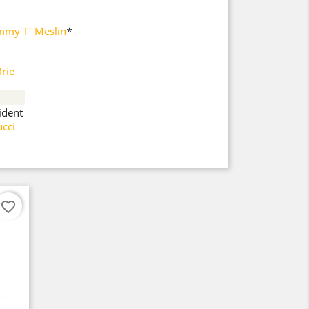
immy T' Meslin
*
rie
ident
ucci
favorite_border