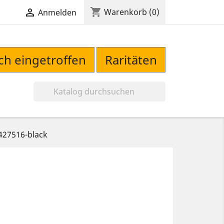
shopping_cart

Warenkorb
(0)
Anmelden
sch eingetroffen
Raritäten

427516-black