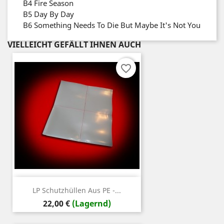
B4
Fire Season
B5
Day By Day
B6
Something Needs To Die But Maybe It's Not You
VIELLEICHT GEFÄLLT IHNEN AUCH
favorite_border
LP Schutzhüllen Aus PE -...
Preis
22,00 €
(Lagernd)