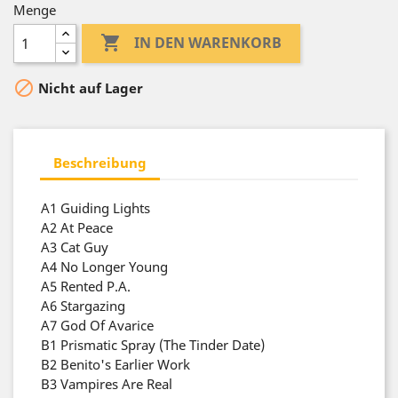
Menge

IN DEN WARENKORB

Nicht auf Lager
Beschreibung
A1
Guiding Lights
A2
At Peace
A3
Cat Guy
A4
No Longer Young
A5
Rented P.A.
A6
Stargazing
A7
God Of Avarice
B1
Prismatic Spray (The Tinder Date)
B2
Benito's Earlier Work
B3
Vampires Are Real