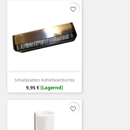
favorite_border
Schallplatten Kohlefaserbürste
Preis
9,95 €
(Lagernd)
favorite_border